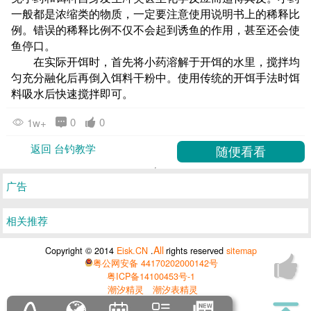
一般都是浓缩类的物质，一定要注意使用说明书上的稀释比
例。错误的稀释比例不仅不会起到诱鱼的作用，甚至还会使
鱼停口。
在实际开饵时，首先将小药溶解于开饵的水里，搅拌均
匀充分融化后再倒入饵料干粉中。使用传统的开饵手法时饵
料吸水后快速搅拌即可。
0
0
1w+
返回 台钓教学
广告
相关推荐
All
Copyright © 2014
Eisk.CN
.
rights reserved
sitemap
粤公网安备 44170202000142号
粤ICP备14100453号-1
潮汐精灵
潮汐表精灵