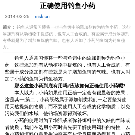
正确使用钓鱼小药
2014-03-25
eisk.cn
简介：
钓鱼人通常习惯将一些与鱼饵中的添加剂称为钓鱼小药，这些
添加剂有从动植物中提炼的，也有人工合成的。有些属于成分添加剂
有些就是为了增加鱼饵的气味。也有人叫加了小药的鱼饵为钓鱼秘
方。
钓鱼人通常习惯将一些与鱼饵中的添加剂称为钓鱼小
药，这些添加剂有从动植物中提炼的，也有人工合成的。有
些属于成分添加剂有些就是为了增加鱼饵的气味。也有人叫
加了小药的鱼饵为钓鱼秘方。
那么这些小药到底有用吗?应该如何正确使用小药呢?
本人以为，小药如果使用正确一定会有很显著的效果，
这是其一;第二，小药既然属于添加剂类我们一定要坚持使
用天然提炼的物质，而不要使用人工合成的化学物质，以免
污染我们的水域，使钓场资源得到破坏。
小药的使用时为了增强或者弥补饵料中的欠缺的气味或
者物质，我们在选用小药时首先要了解使用饵料的特性，以
免小药和饵料自身发生冲突甚至化学反应而适得其反。小药