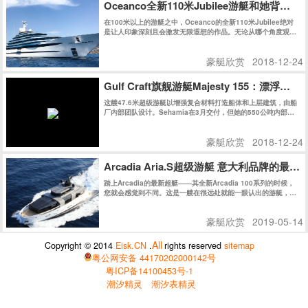
蒙地卡罗MCY 105超艇G由Nuvolari & Lenard共同完成设计，这个组合将关注点放在了最大
化其外部甲板空间和减少结构干扰，而这一理念在飞桥上得到了最充分体现。
豪艇欣赏
2019-05-14
150年历史的意大利豪艇在上海建造首艘游艇
Benship 8 是由意大利BSD(Benetti Sail Division)豪华游艇制
造商（迄今150年历史），携手上海江南造船厂（迄今160年历
史）共同在上海精心建造。
豪艇欣赏
2018-12-24
Oceanco全新110米Jubilee游艇和她背后的
在100米以上的游艇之中，Oceanco的全新110米Jubilee绝对
是让人印象深刻且会激发无限遐想的作品。无论从哪个角度观
察，她的外观线条都充满了迷惑性，对其起始和结束位置好奇不
已。
豪艇欣赏
2018-12-24
Gulf Craft旗舰游艇Majesty 155：漂浮在
这艘47.6米超级游艇以增强复合材料打造船体和上层建筑，由船
厂内部团队设计。Sehamia在3月交付，但她的550公吨内部空
间被保密至今。
豪艇欣赏
2018-12-24
Arcadia Aria.S超级游艇 意大利品牌的最