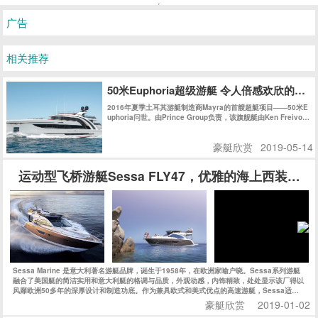
淡水容量：260加仑
最大速度：27节
巡航速度：31节
0
517
1w+
返回 豪艇欣赏
广告
相关推荐
50米Euphoria超级游艇 令人倍感欢欣的海
2016年夏季土耳其游艇制造商Mayra的首艘超艇项目——50米E
uphoria问世。由Prince Group负责，该旗舰艇由Ken Freivok
h操刀。她拥有充满曲线美的外观，其精致时尚的内饰则得益于
玻璃工艺的飞速发展。正如她的名字一样，她是一款能让您倍感
豪艇欣赏
2019-05-14
欢欣的作品。
运动型飞桥游艇Sessa FLY47，优雅的海上西装暴徒