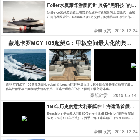
Sessa Marine 是意大利著名游艇品牌，诞生于1958年，在欧洲家喻户晓。Sessa系列游艇
融合了美国艇的简洁实用和意大利艇的格调与品质，外观动感，内饰精致，处处显示该厂得以
风靡欧洲50多年的深厚设计和制造功底。作为兼具欧式和美式优点的高速游艇，Sessa适合
追求狂野而精致的海上生活的新一代人士。今天的Sessa每年生产上千艘船艇，可谓是持续、
豪艇欣赏
2019-01-02
快速发展的典范，也是欧洲市场最成功的游艇公司之一。
Foiler水翼豪华游艇问世 具备“黑科技”的
这艘47.6米超级游艇以增强复合材料打造船体和上层建筑，由船
厂内部团队设计。Sehamia在3月交付，但她的550公吨内部空
间被保密至今。
豪艇欣赏
2018-12-24
蒙地卡罗MCY 105超艇G：甲板空间最大化的典范之