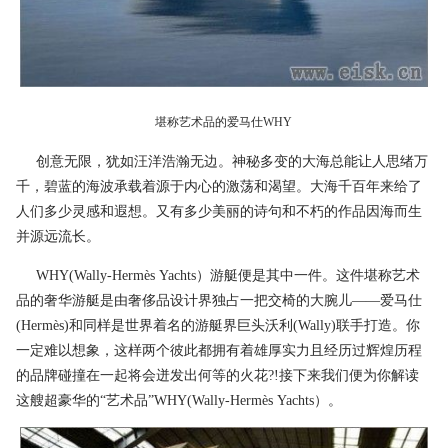
堪称艺术品的
爱马仕WHY
创意无限，犹如汪洋浩瀚无边。神秘多变的大海总能让人思绪万
千，碧蓝的海波承载着源于内心的激荡和渴望。大海千百年来给了
人们多少灵感和遐想。又有多少美丽的诗句和不朽的作品因海而生
并源远流长。
WHY(Wally-Hermès Yachts）游艇便是其中一件。这件堪称艺术
品的奢华游艇是由奢侈品设计界独占一把交椅的大腕儿——爱马仕
(Hermès)和同样是世界着名的游艇界巨头沃利(Wally)联手打造。你
一定难以想象，这样两个彼此都拥有着雄厚实力且经历过辉煌历程
的品牌碰撞在一起将会迸发出何等的火花?!接下来我们便为你解读
这艘超豪华的“艺术品”WHY(Wally-Hermès Yachts）。