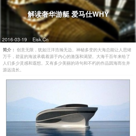
解读奢华游艇 爱马仕WHY
2016-03-19
Eisk.Cn
简介：
创意无限，犹如汪洋浩瀚无边。神秘多变的大海总能让人思绪
万千，碧蓝的海波承载着源于内心的激荡和渴望。大海千百年来给了
人们多少灵感和遐想。又有多少美丽的诗句和不朽的作品因海而生并
源远流长。