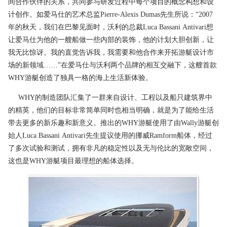
间合作伙伴的关系，共同参与研发过程中每个项目的概念构想和设
计创作。如爱马仕的艺术总监Pierre-Alexis Dumas先生所说：“2007
年的秋天，我们在巴黎见面时，沃利的总裁Luca Bassani Antivari想
让爱马仕为他的一艘船做一些内部的装饰，他的计划大胆创新，让
我无比惊讶。我的直觉告诉我，我需要和他合作来开拓游艇设计市
场的新领域……”在爱马仕与沃利两个品牌的相互交融下，这艘首款
WHY游艇创造了独具一格的海上生活新体验。
WHY的制造团队汇集了一群来自设计、工程以及船只建筑界中
的精英，他们的目标非常简单同时也相当明确，就是为了能给生活
带去更多的新乐趣和新意义。推出的WHY游艇使用了由Wally游艇创
始人Luca Bassani Antivari先生提议使用的挪威Ramform船体，经过
了多次试验和测试，拥有非凡的稳定性以及无与伦比的宽敞空间，
这也是WHY游艇项目最理想的船体选择。