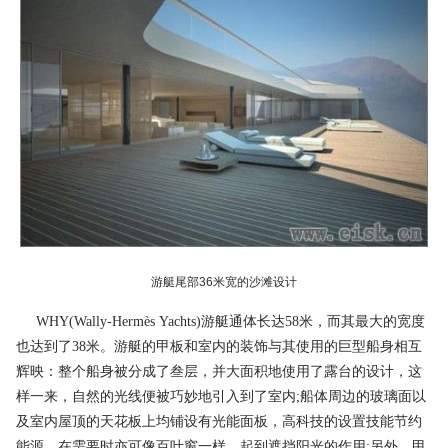
游艇尾部36米宽的沙滩设计
WHY(Wally-Hermès Yachts)游艇通体长达58米，而其最大的宽度
也达到了38米。游艇的甲板和室内的装饰与其使用的巨型船身相互
辉映：整个船身被分成了叁层，并大面积地使用了露台的设计，这
样一来，自然的光线便被巧妙地引入到了室内;船体周边的玻璃面以
及室内屋顶的天花板上均铺设有光能面板，高科技的设置技能节约
能源，在需要时亦可像百叶窗一样，起到遮挡阳光的作用;另外，甲