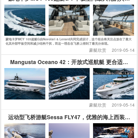
蒙地卡罗MCY 105超艇G由Nuvolari & Lenard共同完成设计，这个组合将关注点放在了最大
化其外部甲板空间和减少结构干扰，而这一理念在飞桥上得到了最充分体现。
豪艇欣赏
2019-05-14
Mangusta Oceano 42：开放式巡航艇 更合适家
豪艇欣赏
2019-05-14
运动型飞桥游艇Sessa FLY47，优雅的海上西装暴徒