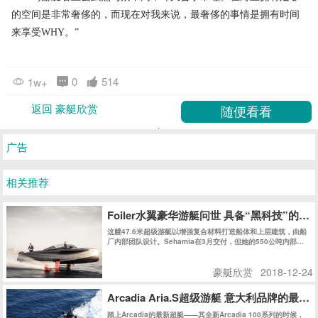
的空间是非常奢侈的，而现在对我来说，最奢侈的事情是拥有时间
来享受WHY。”
0
514
1w+
返回 豪艇欣赏
广告
相关推荐
Foiler水翼豪华游艇问世 具备“黑科技”的
这艘47.6米超级游艇以增强复合材料打造船体和上层建筑，由船
厂内部团队设计。Sehamia在3月交付，但她的550公吨内部空
间被保密至今。
豪艇欣赏
2018-12-24
Arcadia Aria.S超级游艇 意大利品牌的最
踏上Arcadia的最新超艇——其全新Arcadia 100系列的时候，