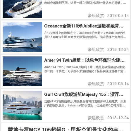
您就会感觉到不同。这是一艘在很远处就能一眼认出的游艇，即
使停在码头在众多游艇之中仍然具有极高辨识度。今天我们会带
读者近距离了解这艘意大利品牌的最新“环保卫士”。
豪艇欣赏
2019-05-14
Oceanco全新110米Jubilee游艇和她背后的
在100米以上的游艇之中，Oceanco的全新110米Jubilee绝对
是让人印象深刻且会激发无限遐想的作品。无论从哪个角度观
察，她的外观线条都充满了迷惑性，对其起始和结束位置好奇不
已。
豪艇欣赏
2018-12-24
Amer 94 Twin超艇：以绿色环保理念建
Amer 94 Twin于2018年8月顺利下水，她是超级游艇超轻量化
设计的一个典范，可以在不加油的情况下轻松实现巡游整个意大
利。不久之后的热那亚船展，Amer 94 Twin获得了Rina绿色环
保认证，更让人震撼的是，Amer 94 Twin获得了同级别船艇史
豪艇欣赏
2019-05-14
上史无前例的最高分：147分，再次证明了Permare船厂在绿色
环保领域的不懈追求和卓越成就。
Gulf Craft旗舰游艇Majesty 155：漂浮在
这艘47.6米超级游艇以增强复合材料打造船体和上层建筑，由船
厂内部团队设计。Sehamia在3月交付，但她的550公吨内部空
间被保密至今。
豪艇欣赏
2018-12-24
蒙地卡罗MCY 105超艇G：甲板空间最大化的典范之