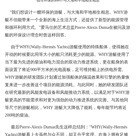
倡导环保的WHY与大海和平地相生相息
“我们想设计一艘环保的游艇，与大海和平地相生相息。WHY游
艇不但能带来一个全新的海上生活方式，还提供了新型的能源管理
和循环利用方式。”爱马仕的艺术总监Pierre-Alexis Duma在被问及游
艇的环保设计理念时曾这样回答。
由于WHY(Wally-Hermès Yachts)游艇使用的特殊船体，使得她在
开动的时候要比同等大小的船只消耗更少的能源。WHY游艇使用了
当下最为先进的柴油和电力混合的双动力推进系统，更在船身的表
面设置了将近900平方米的光电面板，足可维持船上的供电所需。
WHY游艇的研发团队计划通过加强船体的隔温效果和引擎的热量恢
复来进一步改善这个项目的能源消耗。与此同时，她的研发团队还
在研究最新的风能发电设备和风能推动力系统，以满足对于WHY游
艇更高的节能需求和对更为强劲的动力推进系统的完善。与其他同
等尺寸的游艇相比，WHY 游艇大大降低了能耗，每年能节约将近
200吨的柴油。
最后Pierre-Alexis Dumas先生这样总结到：“WHY(Wally-Hermès
Yachts)游艇看上去虽然与众不同，却又合乎常理。在海上拥有足够