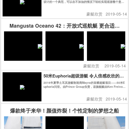
设计的一个典范，可以在不加油的情况下轻松实现巡游整个意大
利。不久之后的热那亚船展，Amer 94 Twin获得了Rina绿色环
保认证，更让人震撼的是，Amer 94 Twin获得了同级别船艇史
豪艇欣赏
2019-05-14
上史无前例的最高分：147分，再次证明了Permare船厂在绿色
环保领域的不懈追求和卓越成就。
Mangusta Oceano 42：开放式巡航艇 更合适家
豪艇欣赏
2019-05-14
50米Euphoria超级游艇 令人倍感欢欣的海
2016年夏季土耳其游艇制造商Mayra的首艘超艇项目——50米E
uphoria问世。由Prince Group负责，该旗舰艇由Ken Freivok
h操刀。她拥有充满曲线美的外观，其精致时尚的内饰则得益于
玻璃工艺的飞速发展。正如她的名字一样，她是一款能让您倍感
豪艇欣赏
2019-05-14
欢欣的作品。
爆款终于来华！颜值炸裂！个性定制的梦想之船