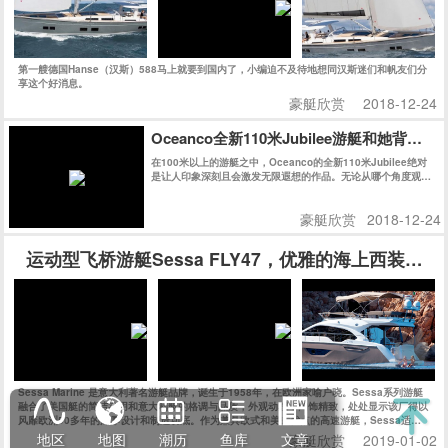
第一艘德国Hanse（汉斯）588马上就要到国内了，小编迫不及待地想同汉斯迷们和帆友们分
享这个好消息。
豪艇欣赏
2018-12-24
Oceanco全新110米Jubilee游艇和她背后的
在100米以上的游艇之中，Oceanco的全新110米Jubilee绝对
是让人印象深刻且会激发无限遐想的作品。无论从哪个角度观
察，她的外观线条都充满了迷惑性，对其起始和结束位置好奇不
已。
豪艇欣赏
2018-12-24
运动型飞桥游艇Sessa FLY47，优雅的海上西装暴徒
Sessa Marine 是意大利著名游艇品牌，诞生于1958年，在欧洲家喻户晓。Sessa系列游艇
融合了美国艇的简洁实用和意大利艇的格调与品质，外观动感，内饰精致，处处显示该厂得以
风靡欧洲50多年的深厚设计和制造功底。作为兼具欧式和美式优点的高速游艇，Sessa适合
追求狂野而精致的海上生活的新一代人士。今天的Sessa每年生产上千艘船艇，可谓是持续、
地区
地图
潮历
鱼库
文章
豪艇欣赏
2019-01-02
快速发展的典范，也是欧洲市场最成功的游艇公司之一。