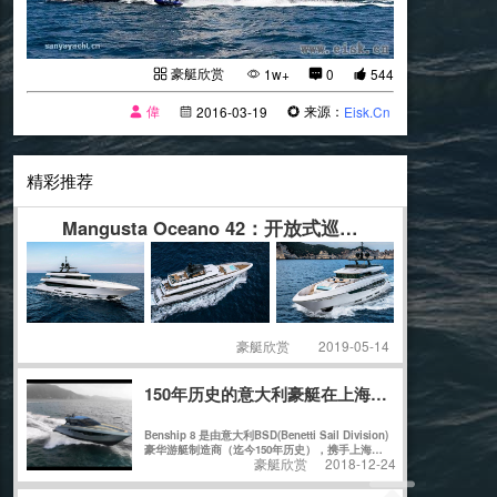
豪艇欣赏
1w+
0
544
偉
来源：
2016-03-19
Eisk.Cn
精彩推荐
Mangusta Oceano 42：开放式巡航艇 更合适家
豪艇欣赏
2019-05-14
150年历史的意大利豪艇在上海建造首艘游艇 即
Benship 8 是由意大利BSD(Benetti Sail Division)
豪华游艇制造商（迄今150年历史），携手上海江
豪艇欣赏
2018-12-24
南造船厂（迄今160年历史）共同在上海精心建
造。