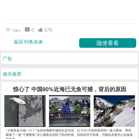
0
579
1w+
返回 钓鱼杂谈
广告
相关推荐
惊心了 中国90%近海已无鱼可捕，背后的原因
“大黄鱼多少钱一斤？”当你在海鲜市场问出这句话、以￥30/斤的价格买到一条大黄鱼、带回
家做了一道“干烧黄鱼”并心满意足的吃下肚的时候，你其实并不知道，可能也未曾关心这条鱼
的来历……