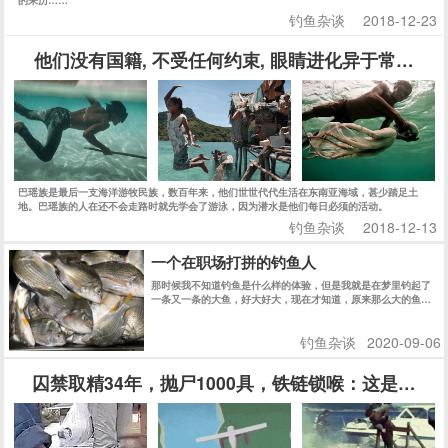
钓鱼杂谈
2018-12-23
他们没有国籍, 不受任何约束, 眼睛进化异于常人, 
巴瑶族是最后一支海洋游牧民族，数百年来，他们世世代代生活在东南亚海域，甚少踏足土
地。巴瑶族的人在还不会走路时就先学会了游泳，因为潜水是他们每日必须的活动。
钓鱼杂谈
2018-12-13
一个在职场打拼的钓鱼人
那时候我不知道钓鱼是什么样的体验，但是我就是在梦里钓起了
一条又一条的大鱼，好大好大，现在才知道，原来那么大的鱼，
大约是十几斤。
钓鱼杂谈
2020-09-06
囚禁取精34年，抛尸1000具，铁链锁喉：这是一场