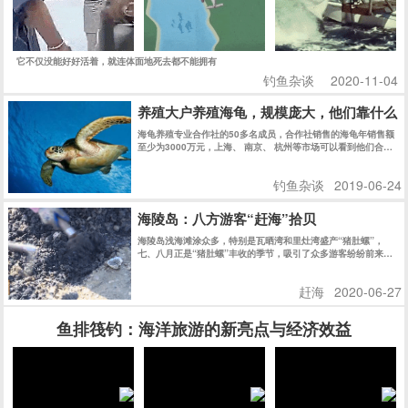
它不仅没能好好活着，就连体面地死去都不能拥有
钓鱼杂谈
2020-11-04
养殖大户养殖海龟，规模庞大，他们靠什么
海龟养殖专业合作社的50多名成员，合作社销售的海龟年销售额
至少为3000万元，上海、 南京、 杭州等市场可以看到他们合作
社的乌龟。
钓鱼杂谈
2019-06-24
海陵岛：八方游客“赶海”拾贝
海陵岛浅海滩涂众多，特别是瓦晒湾和里灶湾盛产“猪肚螺”，
七、八月正是“猪肚螺”丰收的季节，吸引了众多游客纷纷前来赶
海拾贝，尝试当渔民的乐趣。
赶海
2020-06-27
鱼排筏钓：海洋旅游的新亮点与经济效益