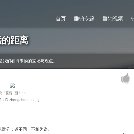
首页
垂钓专题
垂钓视频
远的距离
是我们看待事物的立场与观点。
文 / 霍辉 图 / ins
ID:zhongchoudushu）
以群分；
道不同，不相为谋。