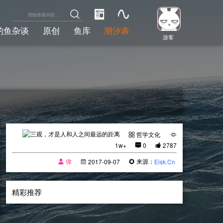
钓鱼杂谈
原创
鱼库
潮汐表
游客
哲学文化
1w+
0
2787
偉
来源：
2017-09-07
Eisk.Cn
精彩推荐