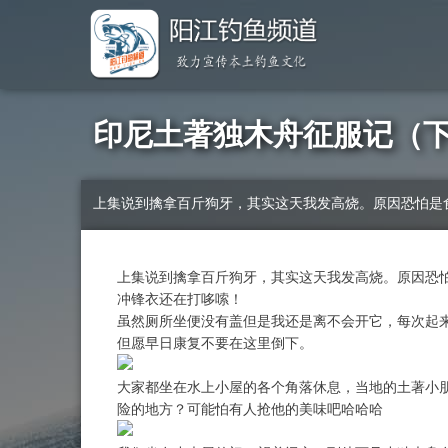
印尼土著独木舟征服记（
上集说到擒拿百斤狗牙，其实这天我发高烧。原因恐怕是
上集说到擒拿百斤狗牙，其实这天我发高烧。原因恐
冲锋衣还在打哆嗦！
虽然厕所坐便没有盖但是我还是离不会开它，每次起
但愿早日康复不要在这里倒下。
大家都坐在水上小屋的各个角落休息，当地的土著小
险的地方？可能怕有人抢他的美味吧哈哈哈