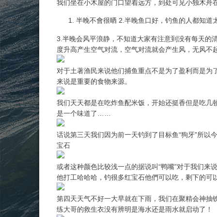
我们坐在小木屋的门口望着远方，到处可见小独木舟
半晚不會很晒 2.半晚鱼口好，钓鱼的人都知道
3.半晚会风平浪静，不知道大家有注意到没有每天的
度升高产生空气对流，空气对流就会产生风，无风不
对于土著渔民来说他们捕鱼重点不是为了盈利而是为
来说是重要的食物来源。
我们天天都是在吃炸鱼配米饭，开始还挺香但是吃几
是一个味道了……
话说第三天我们因为前一天钓到了目标鱼“狗牙”所以
宝石
或者这种颜色比较浅一点的据说叫“鸭嘴”对于我们来
他打工哈哈哈，钓很多红宝石他們可以吃，剩下的可
第四天天气不好一大早就在下雨，我们在聚精会神抽
练大哥的救生衣没有辨明是海水还是雨水就启动了！