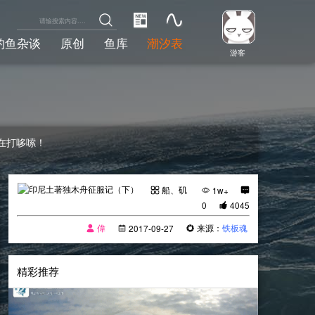
钓鱼杂谈
原创
鱼库
潮汐表
游客
在打哆嗦！
船、矶
1w+
0
4045
偉
来源：
铁板魂
2017-09-27
精彩推荐
[船、矶]
2017-11-12