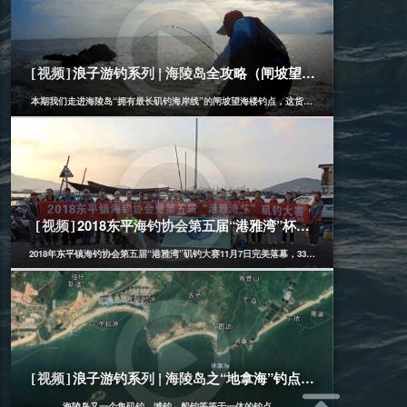
浪子游钓系列 | 海陵岛全攻略（闸坡望海楼）
[视频]
本期我们走进海陵岛“拥有最长矶钓海岸线”的闸坡望海楼钓点，这货竟然从“放生台”一条栈道
[船、矶]
2018-12-13
2018东平海钓协会第五届“港雅湾”杯矶钓比赛(实录)
[视频]
2018年东平镇海钓协会第五届“港雅湾”矶钓大赛11月7日完美落幕，33名运动员们用实力，
[船、矶]
2020-03-23
浪子游钓系列 | 海陵岛之“地拿海”钓点全攻略
[视频]
海陵岛又一个集矶钓、滩钓、船钓等等于一体的钓点。