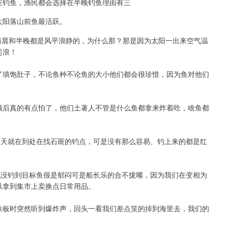
在钓鱼，渔民都会选择在半晚钓鱼理由有三
太阳落山前鱼最活跃。
清晨和半晚都是风平浪静的，为什么那？那是因为太阳一出来空气温
起浪！
了填饱肚子，不论鱼种不论鱼的大小他们都会很珍惜，因为鱼对他们
顿后真的有点怕了，他们土著人不管是什么鱼都拿来炸着吃，啥鱼都
今天就在到处在找石斑的钓点，可是没有那么容易、钓上来的都是红
说没钓到目标鱼很是郁闷可是船长乐的合不拢嘴，因为我们在变相为
以拿到集市上卖换点日常用品。
铁板时突然听到爆炸声，回头一看我们差点笑的掉到海里去，我们的