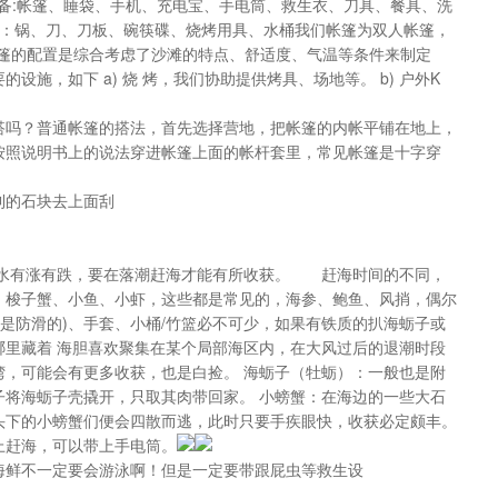
人装备:帐篷、睡袋、手机、充电宝、手电筒、救生衣、刀具、餐具、洗
备：锅、刀、刀板、碗筷碟、烧烤用具、水桶我们帐篷为双人帐篷，
帐篷的配置是综合考虑了沙滩的特点、舒适度、气温等条件来制定
施，如下 a) 烧 烤，我们协助提供烤具、场地等。 b) 户外K
搭吗？普通帐篷的搭法，首先选择营地，把帐篷的内帐平铺在地上，
按照说明书上的说法穿进帐篷上面的帐杆套里，常见帐篷是十字穿
利的石块去上面刮
潮水有涨有跌，要在落潮赶海才能有所收获。 赶海时间的不同，
、梭子蟹、小鱼、小虾，这些都是常见的，海参、鲍鱼、风捎，偶尔
最好是防滑的)、手套、小桶/竹篮必不可少，如果有铁质的扒海蛎子或
哪里藏着 海胆喜欢聚集在某个局部海区内，在大风过后的退潮时段
湾，可能会有更多收获，也是白捡。 海蛎子（牡蛎）：一般也是附
子将海蛎子壳撬开，只取其肉带回家。 小螃蟹：在海边的一些大石
头下的小螃蟹们便会四散而逃，此时只要手疾眼快，收获必定颇丰。
上赶海，可以带上手电筒。
海鲜不一定要会游泳啊！但是一定要带跟屁虫等救生设