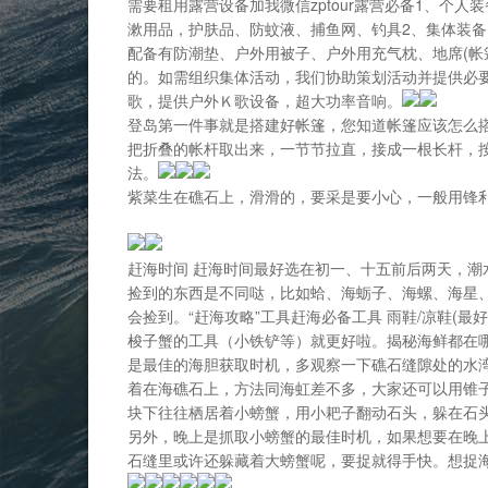
需要租用露营设备加我微信zptour露营必备1、个
漱用品，护肤品、防蚊液、捕鱼网、钓具2、集体装
配备有防潮垫、户外用被子、户外用充气枕、地席(
的。如需组织集体活动，我们协助策划活动并提供必要的设
歌，提供户外Ｋ歌设备，超大功率音响。
登岛第一件事就是搭建好帐篷，您知道帐篷应该怎么
把折叠的帐杆取出来，一节节拉直，接成一根长杆，
法。
紫菜生在礁石上，滑滑的，要采是要小心，一般用锋
赶海时间 赶海时间最好选在初一、十五前后两天，
捡到的东西是不同哒，比如蛤、海蛎子、海螺、海星
会捡到。“赶海攻略”工具赶海必备工具 雨鞋/凉鞋(
梭子蟹的工具（小铁铲等）就更好啦。揭秘海鲜都在
是最佳的海胆获取时机，多观察一下礁石缝隙处的水
着在海礁石上，方法同海虹差不多，大家还可以用锥
块下往往栖居着小螃蟹，用小耙子翻动石头，躲在石
另外，晚上是抓取小螃蟹的最佳时机，如果想要在晚
石缝里或许还躲藏着大螃蟹呢，要捉就得手快。想捉