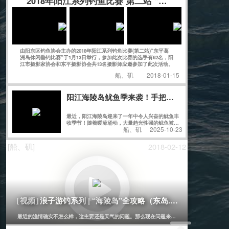
2018年阳江系列钓鱼比赛 第二站 “东平葛洲岛休闲垂
由阳东区钓鱼协会主办的2018年阳江系列钓鱼比赛(第二站)“东平葛
洲岛休闲垂钓比赛”于1月13日举行，参加此次比赛的选手有62名，阳
江市摄影家协会和东平摄影协会共13名摄影师应邀参加了此次活动。
船、矶
2018-01-15
阳江海陵岛鱿鱼季来袭！手把手教你“抽鱿鱼”
最近，阳江海陵岛迎来了一年中令人兴奋的鱿鱼丰
收季节！随着暖流涌动，大量趋光性强的鱿鱼被沿
船、矶
2025-10-23
岸灯火吸引，成群结队地游向近岸浅水区。此时，
正是体验“抽鱿鱼”这一独特乐趣的绝佳时机。
[船、矶]
2018-02-12
浪子游钓系列 | “海陵岛”全攻略（东岛.矶）
[视频]
最近的渔情确实不怎么样，这主要还是天气的问题。那么现在问题来了，既然明知道没鱼还花