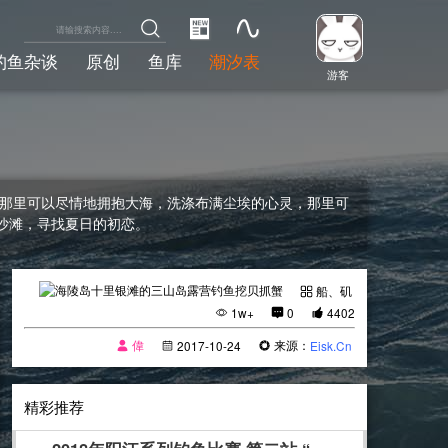
钓鱼杂谈
原创
鱼库
潮汐表
游客
，那里可以尽情地拥抱大海，洗涤布满尘埃的心灵，那里可
沙滩，寻找夏日的初恋。
船、矶
1w+
0
4402
偉
来源：
2017-10-24
Eisk.Cn
精彩推荐