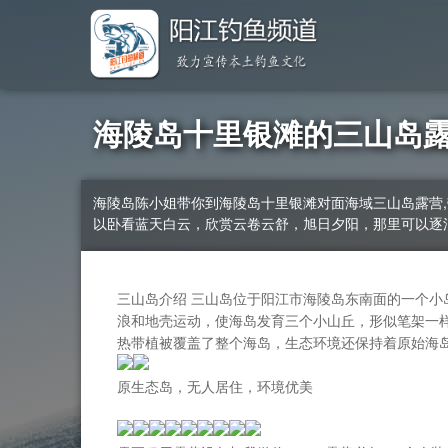
海陵岛十里银滩的三山岛
海陵岛陈小姐带你到海陵岛十里银滩对面海域三山岛露营
以卧看蓝天白云，欣赏云卷云舒，旭日夕阳，那里可以逐
三山岛介绍 三山岛位于阳江市海陵岛东南面的一个
浪和地壳运动，使海岛发育三个小山丘，形似笔架一
热带植被覆盖了整个海岛，生态环境还保持着原始海
原生态岛，无人居住，环境优美