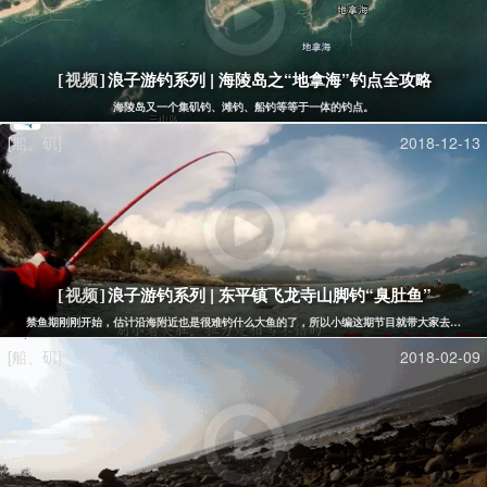
浪子游钓系列 | 海陵岛之“地拿海”钓点全攻略
[视频]
海陵岛又一个集矶钓、滩钓、船钓等等于一体的钓点。
[船、矶]
2018-12-13
浪子游钓系列 | 东平镇飞龙寺山脚钓“臭肚鱼”
[视频]
禁鱼期刚刚开始，估计沿海附近也是很难钓什么大鱼的了，所以小编这期节目就带大家去东平镇珍
[船、矶]
2018-02-09