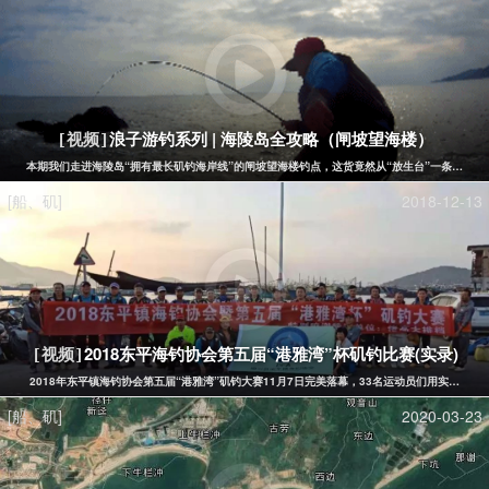
浪子游钓系列 | 海陵岛全攻略（闸坡望海楼）
[视频]
本期我们走进海陵岛“拥有最长矶钓海岸线”的闸坡望海楼钓点，这货竟然从“放生台”一条栈道直
[船、矶]
2018-12-13
2018东平海钓协会第五届“港雅湾”杯矶钓比赛(实录)
[视频]
2018年东平镇海钓协会第五届“港雅湾”矶钓大赛11月7日完美落幕，33名运动员们用实力，
[船、矶]
2020-03-23