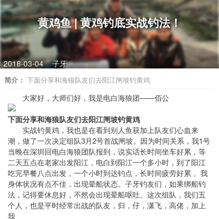
黄鸡鱼 | 黄鸡钓底实战钓法！
2018-03-04
子牙
简介：
下面分享和海狼队友们去阳江闸坡钓黄鸡
大家好，大师们好，我是电白海狼团——佰公
下面分享和海狼队友们去阳江闸坡钓黄鸡
实战钓黄鸡，我也是在看到别人鱼获加上队友们心血来
潮，做了一次决定组队3月2号首战闸坡。因为时间关系，我1号
当晚在深圳回电白海狼团队报到，说实话长时间坐车好累，等
二天五点在老家出发阳江，电白到阳江一个多小时，到了阳江
吃完早餐八点出发，一个小时到达钓点，长时间疲劳好累 。我
身体状况有点不佳，出现晕船状态。子牙钓友们，如果绑船钓
法，记得要休息好，不然会出现晕船呕吐。这次组队，我们五
个人，也是平时经常出战的队友，归，仔，潇飞，高佬，加上
我