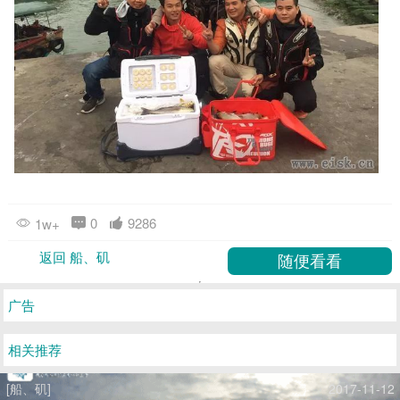
0
9286
1w+
返回 船、矶
广告
相关推荐
[船、矶]
2017-11-12