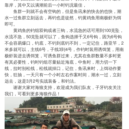
靠岸，其中又以满潮前后一小时钓况最佳，
鱼群一到就不会有空钩的，但是鱼讯来的快去的也快，潮
水一过鱼群立刻远去，再钓也是徒然，钓黄鸡鱼用南极虾为饵
即可。
黄鸡鱼的钓组双钩或者三钩，水流急的话可用到100克坠，
水流不急，50克坠就可以了，鱼钩选择千又6号钩，因为6号钩
不会容易爆口，钓底，不钓到底钓不到，一定记住，路亚竿，2
米多就可以，主线6号，子线3到4号，作钓时装用诱饵笼，用南
极虾装进去诱饵笼，可诱鱼群过来，尤其在鱼群数量不多时更
有其必要性，钓时钓组尽量贴近海底，中鱼时，用力切一下
线，拉时别松线，松线就掉口，记住，鱼讯来时，上饵动作要
快，狂抽，一天只有一个小时左右作案时间，潮水一过，立刻
远去，这是3月2号实战装备，和钓法。
谢谢大家对海狼支持，欢迎成为我们队友，子牙钓友关注
我们，可看到更多海狼作品！