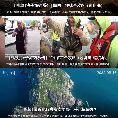
浪子游钓系列 | 阳西上洋镇全攻略（南山海）
[视频]
这次小编给带大家去“阳西-南山海”一带去看看，不过小编最近龟气冲天，极招尽出但也无力回天....
[船、矶]
2018-02-25
浪子游钓系列 | “台山市”全攻略（漭洲岛-乾坑.矶）
[视频]
过年前漭洲村民说去钓些“贵价”鱼来过年，所以我们一组人就匆匆忙忙来到了传说中的漭洲，也
[船、矶]
2022-05-16
最近流行去海南文昌七洲列岛海钓？
[视频]
七洲列岛位于海南文昌市东部，由七个岛群组成。其分布海域在北纬19度52分—北纬20度，东经