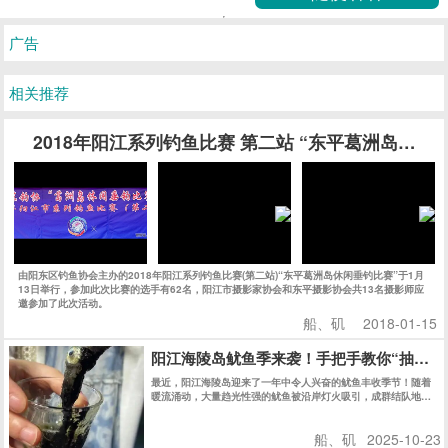
向近岸浅水区。此时，正是体验“抽鱿鱼”这一独特乐趣的绝佳时
机。
船、矶
2025-10-23
[船、矶]
2018-02-12
浪子游钓系列 | “海陵岛”全攻略（东岛.矶）
[视频]
最近的渔情确实不怎么样，这主要还是天气的问题。那么现在问题来了，既然明知道没鱼还花钱
[船、矶]
2022-05-16
最近流行去海南文昌七洲列岛海钓？
[视频]
七洲列岛位于海南文昌市东部，由七个岛群组成。其分布海域在北纬19度52分—北纬20度，东经