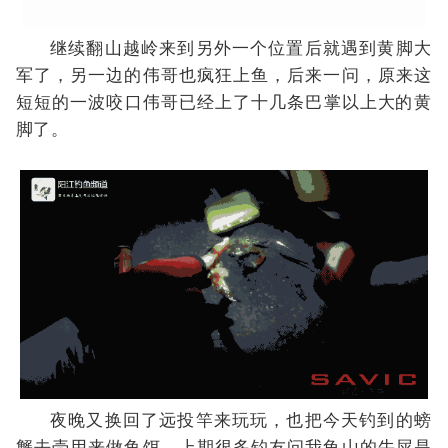
夜晚又换回了远投竿来玩玩，也把今天钓到的螃
蟹去壳用来做鱼饵。上期很多钓友问我龟山的牛屎是
不是鱼肥钓的........小编只是刚好上次排钓剩的，就跟
大家说说什么是鱼肥