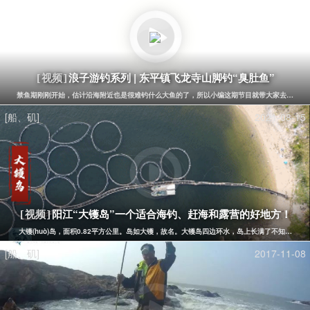
浪子游钓系列 | 海陵岛“龟山”矶钓全攻略（骨灰篇）
[视频]
环游龟山，揭密10-30多年矶钓经验、不需窝料、不讲究装备也能随手钓大鱼、钓爆箱、追求"
[船、矶]
2019-02-28
担杆湿蛋猎鱿记
[视频]
自从上次从担杆岛回来之后，一直念念不忘。不过由于时间关系，这次选择了担杆岛3天游。虽
All
Copyright © 2014
Eisk.CN
.
rights reserved
sitemap
粤公网安备 44170202000142号
粤ICP备14100453号-1
潮汐精灵
潮汐表精灵