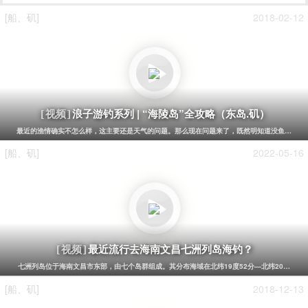
[船、矶]
2018-12-13
浪子游钓系列 | 东平镇飞龙寺山脚钓“臭肚鱼”
[视频]
禁鱼期刚刚开始，估计沿海附近也是很难钓什么大鱼的了，所以小编这期节目就带大家去东平镇珍
[船、矶]
2021-08-15
阳江“大镬岛”一个适合海钓、赶海和露营的好地方！
[视频]
​大镬(huò)岛，面积0.82平方公里。岛如大镬，故名。大镬岛四边环水，岛上长满了不知
[船、矶]
2017-11-08