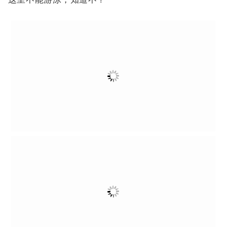
漭洲这里的渔获从来不会让人失望，满满的一箱
黄脚，另外加半箱杂鱼。不要以为小编钓最多，大师
们的收获更惊人啊！！
漭洲也是有大鱼的，这就是本次最大尾的了，多