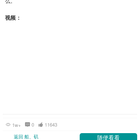
返回 船、矶
广告
相关推荐
2018年阳江系列钓鱼比赛 第二站 “东平葛洲岛休闲
由阳东区钓鱼协会主办的2018年阳江系列钓鱼比赛(第二站)“东平葛洲岛休闲垂钓比赛”于1月
13日举行，参加此次比赛的选手有62名，阳江市摄影家协会和东平摄影协会共13名摄影师应
邀参加了此次活动。
船、矶
2018-01-15
阳江海陵岛鱿鱼季来袭！手把手教你“抽鱿鱼
最近，阳江海陵岛迎来了一年中令人兴奋的鱿鱼丰收季节！随着
暖流涌动，大量趋光性强的鱿鱼被沿岸灯火吸引，成群结队地游