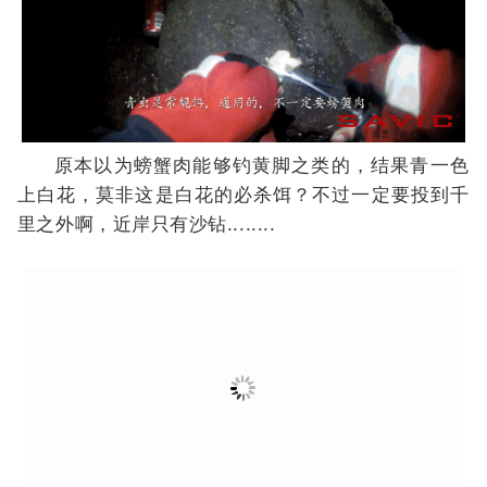
里之外啊，近岸只有沙钻........
第二天5点多的时候，小编遇到了一大群黄脚，走
上渔生巅峰。两支小矶竿（浪子剑+搏矶）
轮
流上鱼，
抽到腰酸背痛......
具体就自己看视频吧
。