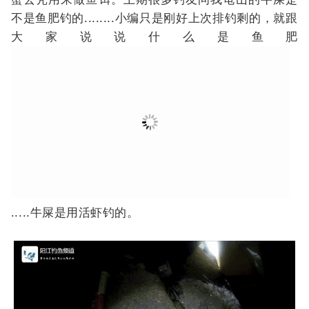
.....牛屎是用活虾钓的。
原本以为螃蟹肉能够钓黄脚之类的，结果青一色
上白花，莫非这是白花的必杀饵？不过一定要投到千