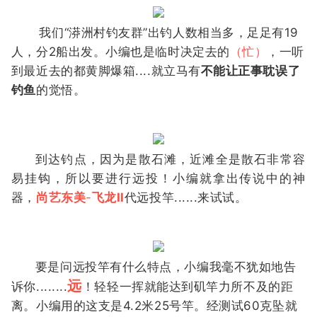
我们“漭洲村钓友群
”
出钓人数相当多，足足有19
人，分2船出发。小编也是临时决定去的
（忙）
，一听
到最近去的都黄脚爆箱....就立马有
不能让正事耽误了
钓鱼
的觉悟。
到达钓点，因为是散石滩，近滩全是散石非常容
易挂钩，所以要进行远投！小编就拿出传说中的神
器，
尚艺东美
-
飞龙II
代远投竿......来试试。
要是问远投竿有什么特点，小编我毫不犹如地告
远
诉你........
！轻轻一挥就能达到矶竿力所不及的距
离。小编用的
这支是4.2米25号竿。经测试60克坠就