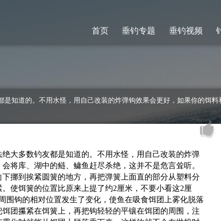
首页
垂钓专题
垂钓视频
都是知道的。不用水怪，用自己改装的炸弹钩效果会更好，如果你的饵料
绝大多数钓友都是知道的。不用水怪，用自己改装的炸弹
，会将库、湖中的鲢、鳙鱼赶尽杀绝，这并不是危言耸听。
向下挪到挨紧圆簧的地方，再把弹簧上面直的部分从塑料分
。使饵簧的位置比原来上提了约2厘米，不要小看这2厘
与周围钩的相对位置发生了变化，使鱼在吸食饵团上雾化脱落
把饵团攥紧在饵簧上，再把钩轻轻的平镶在饵团的周围，注