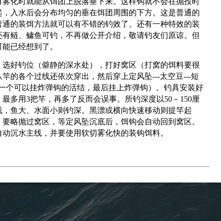
有雾化时就能从饵团上脱落垂下来。这样钩就不会在抛投时
起，入水后会分布均匀的垂在饵团周围的下方。这是普通的
普通的装饵方法就可以有不错的钓效了。还有一种特效的装
还有鲢、鳙鱼可钓，不再做公开介绍，敬请钓友们原谅。但
可能已经想到了。
选好钓位（僻静的深水处），打好窝区（打窝的饵料要很
的各个过线还依次穿出，然后穿上定风坠---太空豆---短
上打一个可以挂炸弹钩的活结，最后挂上炸弹钩）。钓具安装好
最多用3把竿，再多了反而会误事。所钓深度以50－150厘
浅，鱼大、水面小则钓深。黑漂或横向快速移动则提竿起
，要略抛过窝区，等定风坠沉底后，饵钩会自动回到窝区。
自动沉水主线，并要使用软切雾化快的装钩饵料。