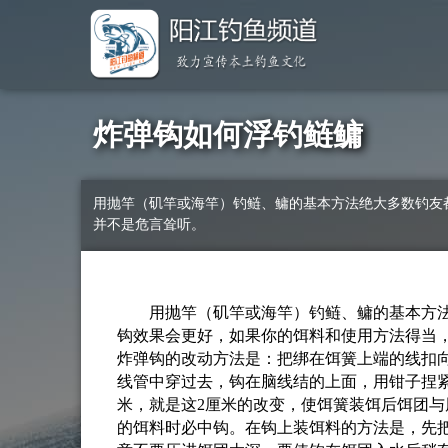
炸弹钩如何浮钓鲢鳙
用抛竿（矶竿或海竿）钓鲢、鳙的基本方法绝大多数钓友
并不是危言耸听。
用抛竿（矶竿或海竿）钓鲢、鳙的基本方法
钩效果会更好，如果你的饵料和使用方法得当
炸弹钩的改动方法是：把绑在饵簧上端的线扣
线管中穿过去，钩在脑线结的上面，用钳子捏紧
米，就是这2厘米的改变，使饵簧装饵后饵团
的饵料时必中钩。在钩上装饵料的方法是，先