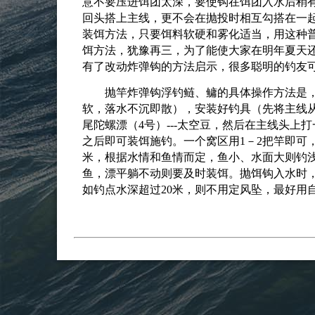
意不要压进饵团太深，要使钩在饵团入水后稍
回头搭上主线，更不会在抛投时相互勾搭在一
装饵方法，只要饵料软硬和雾化适当，用这种
饵方法，犹豫再三，为了能使大家在明年夏天
有了改动炸弹钩的方法启示，很多聪明的钓友
抛竿炸弹钩浮钓鲢、鳙的具体操作方法是，
软，落水不沉即散），安装好钓具（先将主线从竿
尾陀螺漂（4号）---太空豆，然后在主线头
之后即可装饵施钓。一个窝区用1－2把竿即可，
米，根据水情和鱼情而定，鱼小、水面大则钓
鱼，漂平躺不动则要及时装饵。抛饵钩入水时
如钓点水深超过20米，则不用定风坠，最好用