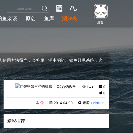
钓鱼杂谈
原创
鱼库
潮汐表
游客
和使用方法得当，会将库、湖中的鲢、鳙鱼赶尽杀绝，这
台钓教学
1w+
0
0
偉
来源：
2014-04-09
eisk.cn
精彩推荐