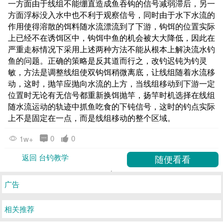
一方面由于线组不能绷直造成鱼吞钩的信号减弱滞后，另一
方面浮标没入水中也不利于观察信号，同时由于水下水流的
作用使得溶散的饵料随水流漂流到了下游，钩饵的位置实际
上已经不在诱饵区中，钩饵中鱼的机会被大大降低，因此在
严重走标情况下采用上述两种方法不能从根本上解决流水钓
鱼的问题。正确的策略是反其道而行之，改钓迟钝为钓灵
敏，方法是调整线组使双钩饵稍微离底，让线组随着水流移
动，这时，抛竿应抛向水流的上方，当线组移动到下游一定
位置时无论有无信号都重新换饵抛竿，扬竿时机选择在线组
随水流运动的轨迹中抓鱼吃食的下钝信号，这时的钓点实际
上不是固定在一点，而是线组移动的整个区域。
0
0
1w+
返回 台钓教学
广告
相关推荐