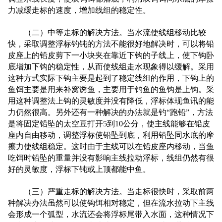
力减缓走标的速度，增加线组的稳定性。
（二）中等走标的解决方法。当水流使线组移动比较
快，采取调整浮标钓钝的方法不能很好地解决时，可以将铅
皮座上的铅皮剪下一小块夹在靠近下钩的子线上，使下钩卧
底增加下钩的稳定性，从而使线组走水现象得以缓解。采用
这种方式实际下钩主要是起到了稳定线组的作用，下钩上的
鱼饵主要是用来补窝诱鱼，主要用于钓鱼的鱼钩是上钩。采
用这种调整法上钩的灵敏度并没有降低，浮标体现鱼讯的能
力仍然很高。另外还有一种解决的办法就是钓“跑铅”，方法
是将固定铅坠的太空豆打开5到10公分，使主线能够在铅皮
座内自由移动，调整浮标使铅坠到底，利用铅坠同水底的摩
擦力使线组稳定。这时由于主线可以在铅皮座内移动，当鱼
吃饵时铅坠的重量并没有影响主线拉动浮标，线组仍然有很
好的灵敏度，浮标下钝或上顶都能中鱼。
（三）严重走标的解决方法。当走标很快时，采取前两
种解决办法虽然可以使钩饵相对稳定，但在流水拉动下主线
会形成一个弧型，水流还会将浮标尾带入水面，这种情况下