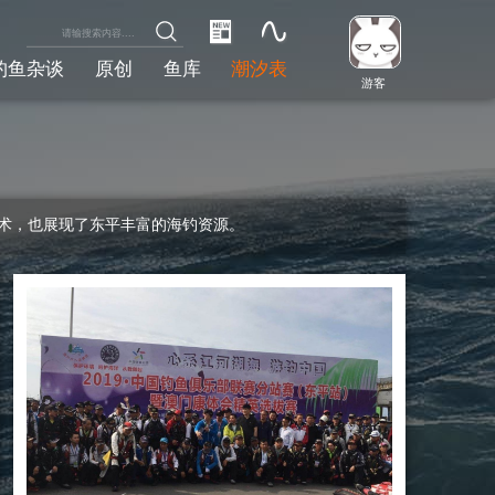
钓鱼杂谈
原创
鱼库
潮汐表
游客
术，也展现了东平丰富的海钓资源。