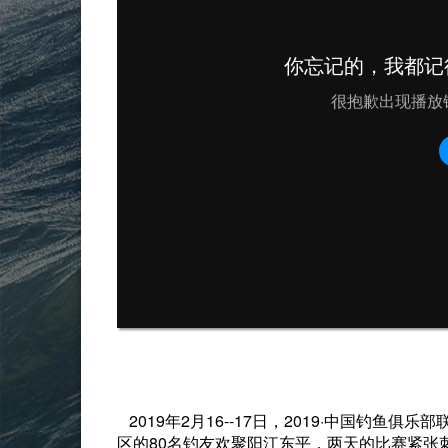
2019年2月16--17日，2019·中国钓鱼
区的80名钓友欢聚阳江东平，两天的比赛紧张