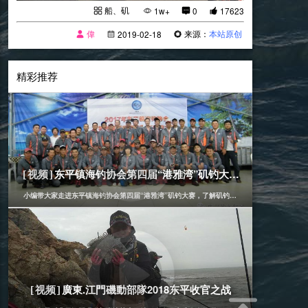
船、矶
1w+
0
17623
偉
来源：
本站原创
2019-02-18
精彩推荐
[船、矶]
2017-11-24
东平镇海钓协会第四届“港雅湾”矶钓大赛（实录）
[视频]
小编带大家走进东平镇海钓协会第四届“港雅湾”矶钓大赛，了解矶钓比赛过程。
[船、矶]
2019-01-02
廣東.江門磯動部隊2018东平收官之战
[视频]