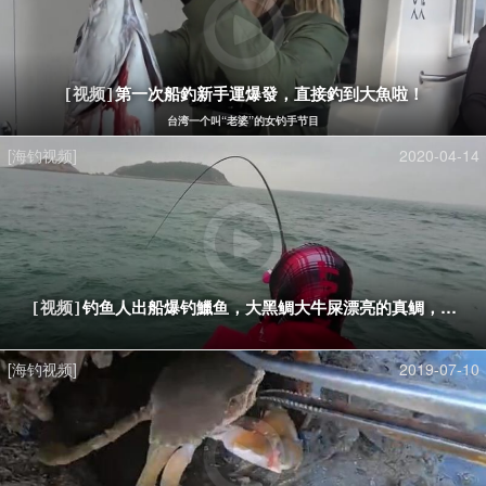
第一次船釣新手運爆發，直接釣到大魚啦！
[视频]
台湾一个叫“老婆”的女钓手节目
[海钓视频]
2020-04-14
钓鱼人出船爆钓鱲鱼，大黑鲷大牛屎漂亮的真鲷，渔获
[视频]
[海钓视频]
2019-07-10