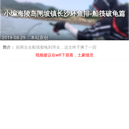
小编海陵岛闸坡镇长沙环鱼排-船筏破龟篇
2019-08-29
本站原创
简介：
前两次去船筏都龟到哭去，这次终于爽了一回
视频建议在wifi下观看，土豪随意