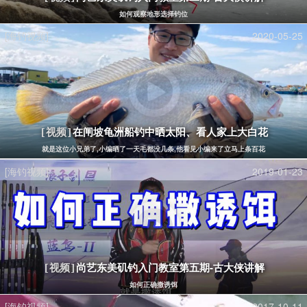
如何观察地形选择钓位
[海钓视频]
2020-05-25
在闸坡龟洲船钓中晒太阳、看人家上大白花
[视频]
就是这位小兄弟了,小编晒了一天毛都没几条,他看见小编来了立马上条百花
[海钓视频]
2019-01-23
尚艺东美矶钓入门教室第五期-古大侠讲解
[视频]
如何正确撒诱饵
[海钓视频]
2017-10-11