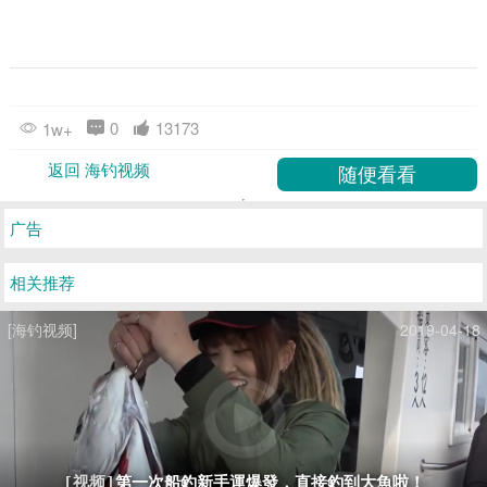
0
13173
1w+
返回 海钓视频
广告
相关推荐
[海钓视频]
2019-04-18
第一次船釣新手運爆發，直接釣到大魚啦！
[视频]