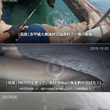
东平镇大奥渔村旧油库钓了一堆小杂鱼
[视频]
[海钓视频]
2018-12-23
100万円を使って、合計100kgの魚を釣り上げろ！[与那国
[视频]
100万円を使って、合計100kgの魚を釣り上げろ！[与那国遠征 1]
[海钓视频]
2020-05-26