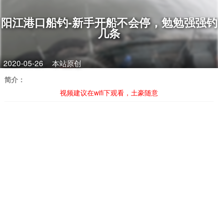
阳江港口船钓-新手开船不会停，勉勉强强钓
几条
2020-05-26
本站原创
简介：
视频建议在wifi下观看，土豪随意