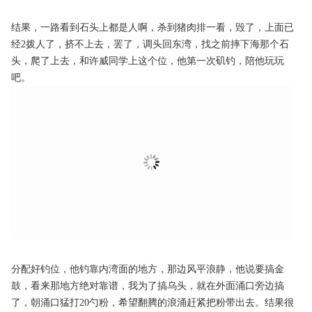
结果，一路看到石头上都是人啊，杀到猪肉排一看，毁了，上面已
经2拨人了，挤不上去，罢了，调头回东湾，找之前摔下海那个石
头，爬了上去，和许威同学上这个位，他第一次矶钓，陪他玩玩
吧。
分配好钓位，他钓靠内湾面的地方，那边风平浪静，他说要搞金
鼓，看来那地方绝对靠谱，我为了搞乌头，就在外面涌口旁边搞
了，朝涌口猛打20勺粉，希望翻腾的浪涌赶紧把粉带出去。结果很