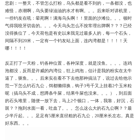
悲剧：一整天，不管怎么打粉，乌头都是看不到的，一条都没，也
难怪，赤潮啊，乌头要绿油油的水才有啊。。。后来听对讲机里，
一些钓友在吼：晕死啊！满海乌头啊！！里面的沙滩位。。。顿时
气得我咬牙切齿的。。。今天乌头怎么不按常理出牌啊？？？已经
没得换位了，今天荷包是有史以来我见过最多人的，每一个石头，
间隔不到20米，一定有一个钓友站上面，连内湾都是！！！！天
哪！！！！
反正打了一天粉，钓各种位置，各种深度，就是没鱼。。。。连鸡
泡都没，反而是许威的内湾位，狂上鸡泡，估计是我的粉实在太牛
逼了，驱鱼。。。后来实在看不下去他那种搞法了，说过去给他示
范一下怎么钓石九公，饵都懒得换，钩子3号千又上挂着2个玉米粒
呢（搞乌头不成，想蹲条牛屎，结果牛屎也没来。。。），到后面
的石头堆里，随便一放下去，马上2个顿口，一体，我靠，好沉，石
斑？？拖到水面一看，吐血了。。。怎么这么大的石九公啊？？最
少半斤起。。。足足有5厘米直径粗的石九公，20厘米长左右。真是
好东西。。。