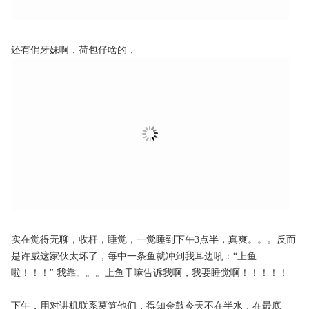
还有俏牙妹啊，荷包仔啥的，
实在觉得无聊，收杆，睡觉，一觉睡到下午3点半，真爽。。。反而
是许威这家伙太坏了，每中一条鱼就冲到我耳边吼：“上鱼
啦！！！" 我靠。。。上鱼干嘛告诉我啊，我要睡觉啊！！！！！
下午，用对讲机联系莴笋他们，得知金鼓今天不在半水，在最底