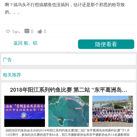
啊？搞乌头不行想搞腊鱼也没搞到，估计还是那个邪恶的粉导致
的。。。
0
0
1w+
返回 船、矶
广告
相关推荐
2018年阳江系列钓鱼比赛 第二站 “东平葛洲岛休闲
由阳东区钓鱼协会主办的2018年阳江系列钓鱼比赛(第二站)“东平葛洲岛休闲垂钓比赛”于1月
13日举行，参加此次比赛的选手有62名，阳江市摄影家协会和东平摄影协会共13名摄影师应