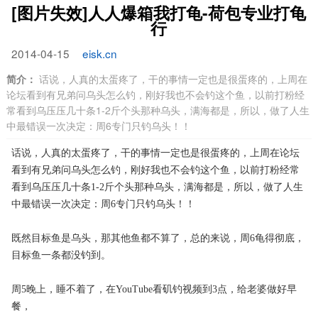
[图片失效]人人爆箱我打龟-荷包专业打龟
行
2014-04-15
eisk.cn
简介：
话说，人真的太蛋疼了，干的事情一定也是很蛋疼的，上周在
论坛看到有兄弟问乌头怎么钓，刚好我也不会钓这个鱼，以前打粉经
常看到乌压压几十条1-2斤个头那种乌头，满海都是，所以，做了人生
中最错误一次决定：周6专门只钓乌头！！
话说，人真的太蛋疼了，干的事情一定也是很蛋疼的，上周在论坛
看到有兄弟问乌头怎么钓，刚好我也不会钓这个鱼，以前打粉经常
看到乌压压几十条1-2斤个头那种乌头，满海都是，所以，做了人生
中最错误一次决定：周6专门只钓乌头！！
既然目标鱼是乌头，那其他鱼都不算了，总的来说，周6龟得彻底，
目标鱼一条都没钓到。
周5晚上，睡不着了，在YouTube看矶钓视频到3点，给老婆做好早
餐，