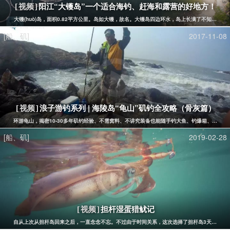
阳江“大镬岛”一个适合海钓、赶海和露营的好地方！
[视频]
​大镬(huò)岛，面积0.82平方公里。岛如大镬，故名。大镬岛四边环水，岛上长满了不知
[船、矶]
2017-11-08
浪子游钓系列 | 海陵岛“龟山”矶钓全攻略（骨灰篇）
[视频]
环游龟山，揭密10-30多年矶钓经验、不需窝料、不讲究装备也能随手钓大鱼、钓爆箱、追求"
[船、矶]
2019-02-28
担杆湿蛋猎鱿记
[视频]
自从上次从担杆岛回来之后，一直念念不忘。不过由于时间关系，这次选择了担杆岛3天游。虽