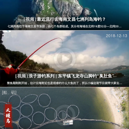
最近流行去海南文昌七洲列岛海钓？
[视频]
七洲列岛位于海南文昌市东部，由七个岛群组成。其分布海域在北纬19度52分—北纬20度，东经
[船、矶]
2018-12-13
浪子游钓系列 | 东平镇飞龙寺山脚钓“臭肚鱼”
[视频]
禁鱼期刚刚开始，估计沿海附近也是很难钓什么大鱼的了，所以小编这期节目就带大家去东平镇珍
[船、矶]
2021-08-15