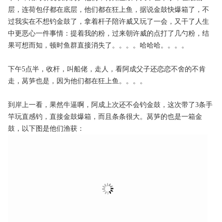
层，连荷包仔都在底层，他们都在狂上鱼，据说金鼓快爆箱了，不
过我实在不想钓金鼓了，拿着杆子陪许威又玩了一会，又干了人生
中更恶心一件事情：提着我的粉，过来朝许威的点打了几勺粉，结
果可想而知，顿时鱼群直接消失了。。。。哈哈哈。。。。
下午5点半，收杆，叫船佬，走人，看阿成父子还恋恋不舍的不肯
走，莴笋也是，因为他们都在狂上鱼。。。。
到岸上一看，果然牛逼啊，阿成上次还不会钓金鼓，这次带了3条手
竿玩直感钓，直接金鼓爆箱，而且条条很大。莴笋的也是一箱金
鼓，以下图是他们渔获：