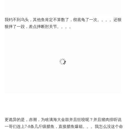
我钓不到乌头，其他鱼肯定不算数了，彻底龟了一次。。。。还狠
狠摔了一跤，差点摔断肘关节。。。。
更诡异的是，赤潮，为啥满海大金鼓并且狂咬呢？并且猪肉排听说
一哥们连上7-8条几斤级腊鱼，直接腊鱼爆箱。。。我怎么没这个命