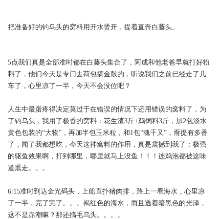
把准备好的钓乌头的窝料用开水烫开，提着直奔白藤头。
5点我们真是全部准时都在白藤头集合了，阿成和他老爸早就打好粉
料了，他们今天是专门去荷包搞金鼓的，听说我们之前已经走了几
车了，心里凉了一半，今天不会没位吧？
人生中最蛋疼得决定莫过于在错误的情况下还用错误的窝料了，为
了钓乌头，我用了极香的窝料：花生渣3斤+鸡饲料3斤，加2包淡水
黄色包装的“大物”，再加半包玉米粒，和1包“魂千又”，甭提有多香
了，闻了我都想吃，今天这神窝料的作用，真是震撼到我了：极强
的驱鱼效果啊，打到哪里，哪里就马上没鱼！！！连鸡泡都被这味
道熏走。。。
6:15准时到达金光码头，上船直扑猪肉排，路上一看海水，心里凉
了一半，完了完了。。。褐红色的海水，而且透着暗黑色的光泽，
这不是赤潮嘛？那还搞毛乌头。。。。