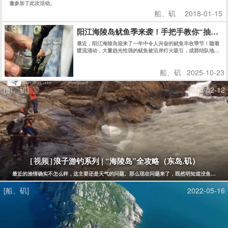
邀参加了此次活动。
船、矶
2018-01-15
阳江海陵岛鱿鱼季来袭！手把手教你“抽鱿鱼
最近，阳江海陵岛迎来了一年中令人兴奋的鱿鱼丰收季节！随着
暖流涌动，大量趋光性强的鱿鱼被沿岸灯火吸引，成群结队地游
向近岸浅水区。此时，正是体验“抽鱿鱼”这一独特乐趣的绝佳时
机。
船、矶
2025-10-23
[船、矶]
2018-02-12
浪子游钓系列 | “海陵岛”全攻略（东岛.矶）
[视频]
最近的渔情确实不怎么样，这主要还是天气的问题。那么现在问题来了，既然明知道没鱼还花钱
[船、矶]
2022-05-16