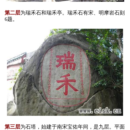
第二层
为瑞禾石和瑞禾亭。瑞禾石有宋、明摩岩石刻
6题。
第三层
为石塔，始建于南宋宝佑年间，是九层。平面