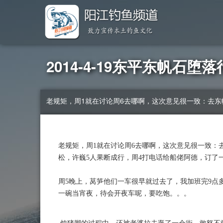
2014-4-19东平东帆石堕落
老规矩，周1就在讨论周6去哪啊，这次意见很一致：去东
老规矩，周1就在讨论周6去哪啊，这次意见很一致：
松，许巍5人果断成行，周4打电话给船佬阿德，订了
周5晚上，莴笋他们一车很早就过去了，我加班完9点
一碗当宵夜，待会开夜车呢，要吃饱。。。