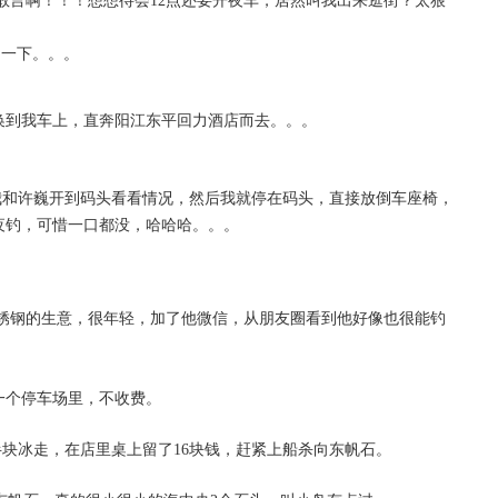
敢言啊！！！想想待会12点还要开夜车，居然叫我出来逛街？太狠
习一下。。。
换到我车上，直奔阳江东平回力酒店而去。。。
我和许巍开到码头看看情况，然后我就停在码头，直接放倒车座椅，
夜钓，可惜一口都没，哈哈哈。。。
。
锈钢的生意，很年轻，加了他微信，从朋友圈看到他好像也很能钓
一个停车场里，不收费。
块冰走，在店里桌上留了16块钱，赶紧上船杀向东帆石。