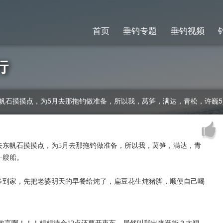
首页
垂钓专题
垂钓视频
行
帆石摸摸点，为5月去那拖钓做准备，所以我，莴笋，满达，青松，许巍
去东帆石摸摸点，为5月去那拖钓做准备，所以我，莴笋，满达，青
一艘船。
多到家，先把老婆明天的早餐给炖了，扁豆花生炖猪脚，顺便自己喝