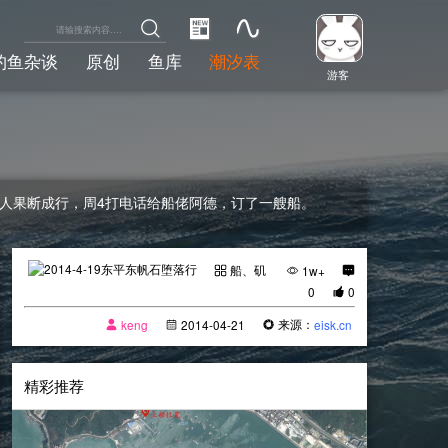
钓鱼杂谈
原创
鱼库
潮汐表
游客
5人果断成行，周4打电话给船佬阿德，订了一艘船。
船、矶
1w+
0
0
来源：
keng
2014-04-21
eisk.cn
精彩推荐
[船、矶]
2017-12-18