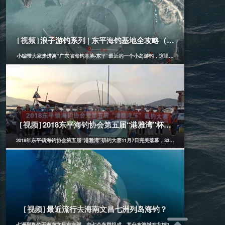
浪子游钓系列 | 东平海钓基地全攻略（葛洲岛）
[视频]
小编带大家走进离“广东省海钓基地-东平”最近的一个小岛游钓，这里风景优美适合一家大小。
[船、矶]
2018-12-13
2018东平海钓协会第五届“港雅湾”杯矶钓比赛(实录)
[视频]
2018年东平镇海钓协会第五届“港雅湾”矶钓大赛11月7日完美落幕，33名运动员们用实力，
[船、矶]
2022-05-16
最近流行去海南文昌七洲列岛海钓？
[视频]
七洲列岛位于海南文昌市东部，由七个岛群组成。其分布海域在北纬19度52分—北纬20度，东经