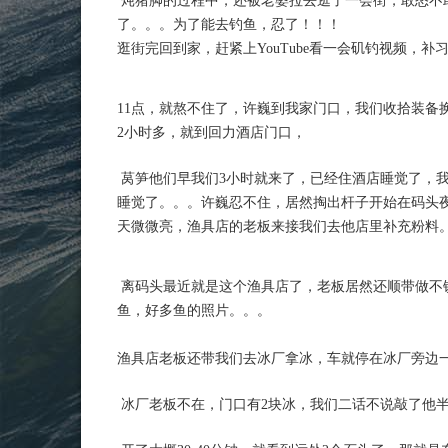
炖猪脚的过程中，还被老婆拉去逛了一会街，敢怒不
了。。。为了能去钓鱼，忍了！！！
逛街完回到家，赶紧上YouTube看一会矶钓视频，补
11点，就熬不住了，许巍到我家门口，我们收拾装备
2小时多，就到回力酒店门口，
莴笋他们早我们3小时就来了，已经住酒店睡觉了，
睡觉了。。。许巍忍不住，居然掏出杆子开始在码头
天微微亮，渔具店的老板来接我们去他店里补充粉料
离码头最近就是这个渔具店了，老板居然还顺带做不
鱼，好多鱼的照片。。。
渔具店老板还带我们去冰厂拿冰，车就停在冰厂旁边
冰厂老板不在，门口有2块冰，我们二话不说敲了他半