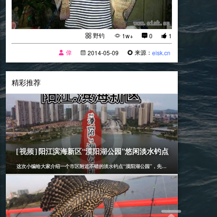
野钓
1w+
0
1
偉
来源：
2014-05-09
eisk.cn
精彩推荐
[野钓]
2021-04-09
阳江滨海新区“漠阳湖公园”悠闲淡水钓点
[视频]
这次小编给大家介绍一个市区附近不错的淡水钓点“漠阳湖公园”，先说明下，这里能不能钓鱼
[野钓]
2019-11-07