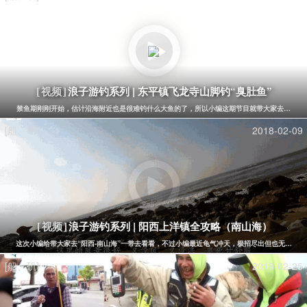
浪子游钓系列 | 东平镇飞龙寺山脚钓“臭肚鱼”
[视频]
禁鱼期刚刚开始，估计沿海附近也是很难钓什么大鱼的了，所以小编这期节目就带大家去东平镇珍
[船、矶]
2018-02-09
浪子游钓系列 | 阳西上洋镇全攻略（南山海）
[视频]
这次小编给带大家去“阳西-南山海”一带去看看，不过小编最近龟气冲天，极招尽出但也无力回天....
[船、矶]
2018-02-25