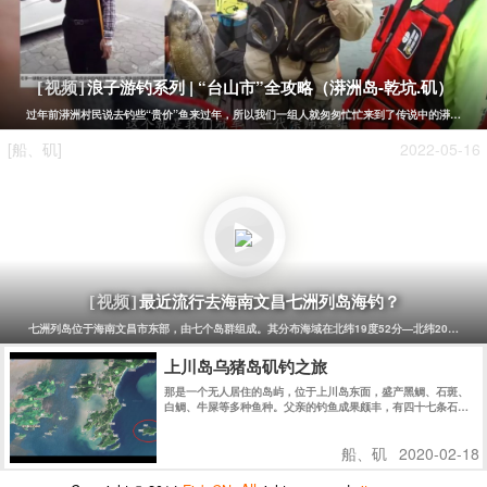
浪子游钓系列 | “台山市”全攻略（漭洲岛-乾坑.矶）
[视频]
过年前漭洲村民说去钓些“贵价”鱼来过年，所以我们一组人就匆匆忙忙来到了传说中的漭洲，也
[船、矶]
2022-05-16
最近流行去海南文昌七洲列岛海钓？
[视频]
七洲列岛位于海南文昌市东部，由七个岛群组成。其分布海域在北纬19度52分—北纬20度，东经
上川岛乌猪岛矶钓之旅
那是一个无人居住的岛屿，位于上川岛东面，盛产黑鲷、石斑、
白鲷、牛屎等多种鱼种。父亲的钓鱼成果颇丰，有四十七条石斑
鱼、二十三条黑鲷、十二条牛屎和一些不太认识的鱼（小编文
盲），其中还钓到了两条南洋黑鲷。
船、矶
2020-02-18