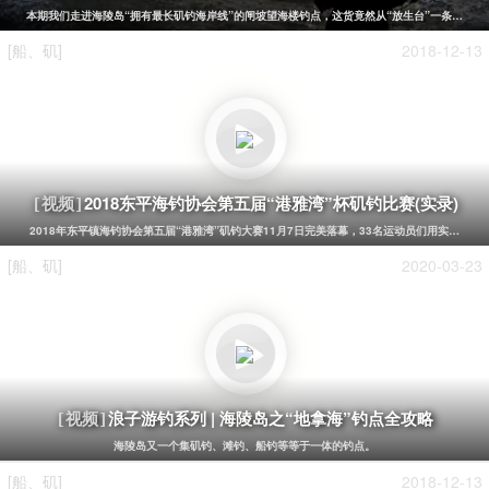
本期我们走进海陵岛“拥有最长矶钓海岸线”的闸坡望海楼钓点，这货竟然从“放生台”一条栈道直
[船、矶]
2018-12-13
2018东平海钓协会第五届“港雅湾”杯矶钓比赛(实录)
[视频]
2018年东平镇海钓协会第五届“港雅湾”矶钓大赛11月7日完美落幕，33名运动员们用实力，
[船、矶]
2020-03-23
浪子游钓系列 | 海陵岛之“地拿海”钓点全攻略
[视频]
海陵岛又一个集矶钓、滩钓、船钓等等于一体的钓点。
[船、矶]
2018-12-13