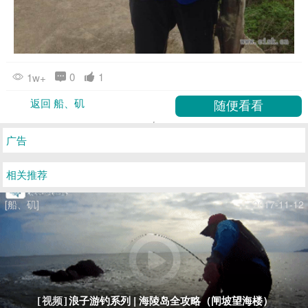
0
1
1w+
返回 船、矶
广告
相关推荐
[船、矶]
2017-11-12
浪子游钓系列 | 海陵岛全攻略（闸坡望海楼）
[视频]