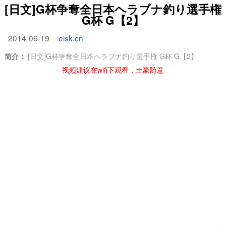
[日文]G杯争奪全日本ヘラブナ釣り選手権
G杯 G【2】
2014-06-19
eisk.cn
简介：
[日文]G杯争奪全日本ヘラブナ釣り選手権 G杯 G【2】
视频建议在wifi下观看，土豪随意