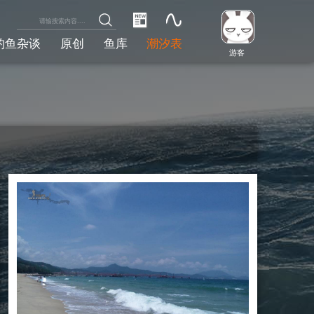
钓鱼杂谈
原创
鱼库
潮汐表
游客