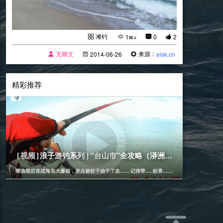
滩钓
1w+
0
2
无聊文
来源：
2014-06-26
eisk.cn
精彩推荐
[滩钓]
2018-12-13
浪子游钓系列 | “台山市”全攻略（漭洲岛-大三环.矶滩）
[视频]
禁渔期后首战海岛大爆箱，差点被蚊子抽干了血.......记得带.....蚊香.......