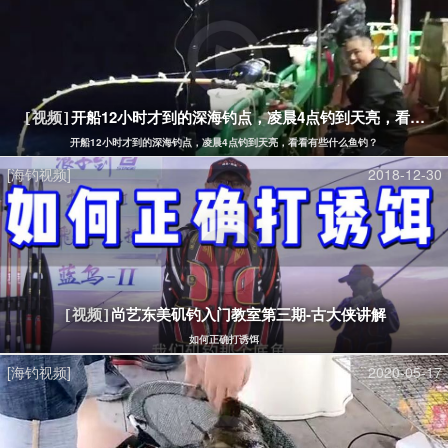
开船12小时才到的深海钓点，凌晨4点钓到天亮，看看有
[视频]
开船12小时才到的深海钓点，凌晨4点钓到天亮，看看有些什么鱼钓？
[海钓视频]
2018-12-30
尚艺东美矶钓入门教室第三期-古大侠讲解
[视频]
如何正确打诱饵
[海钓视频]
2020-05-17