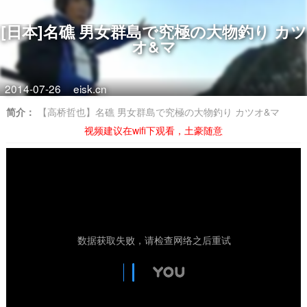
[日本]名礁 男女群島で究極の大物釣り カツ
オ&マ
2014-07-26
eisk.cn
简介：
【高桥哲也】名礁 男女群島で究極の大物釣り カツオ&マ
视频建议在wifi下观看，土豪随意