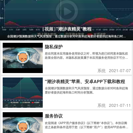
"潮汐表精灵"教程
[视频]
全国潮汐预测数据和天气风浪预报，通过数据分析对钓鱼和赶海爱好者提供赶海和鱼口时间分析
隐私保护
您在同意本应用服务使用协议之时，即视为您已经同意本隐私权
政策全部内容。本隐私权政策属于本应用服务使用协议不可分割
的一部分。
系统
2021-07-07
"潮汐表精灵"苹果、安卓APP下载和教程
全国潮汐预测数据和天气风浪预报，通过数据分析对钓鱼和赶海
爱好者提供赶海和鱼口时间分析预测。
系统
2021-07-11
服务协议
欢迎阅读《APP用户服务协议》(以下简称“本协议”)。本协议阐
述之条款和条件适用于您（以下简称“用户”）使用APP的各种产
品和服务。