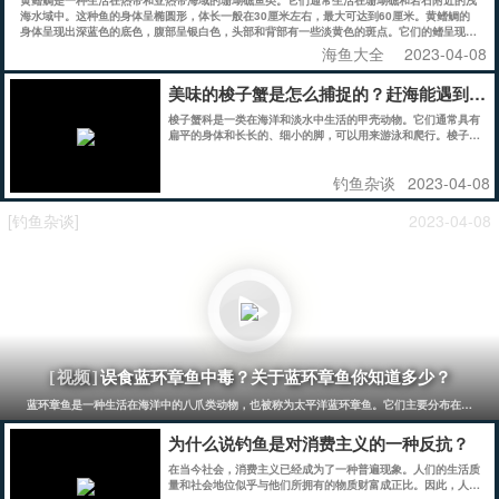
海水域中。这种鱼的身体呈椭圆形，体长一般在30厘米左右，最大可达到60厘米。黄鳍鲷的
身体呈现出深蓝色的底色，腹部呈银白色，头部和背部有一些淡黄色的斑点。它们的鳍呈现出
明显的黄色，因此得名黄鳍鲷。
海鱼大全
2023-04-08
美味的梭子蟹是怎么捕捉的？赶海能遇到么
梭子蟹科是一类在海洋和淡水中生活的甲壳动物。它们通常具有
扁平的身体和长长的、细小的脚，可以用来游泳和爬行。梭子蟹
科中的一些物种在繁殖季节会聚集在河口或海湾，形成大规模的
群体。这些螃蟹通常被用作食物，其肉质鲜美，营养丰富。梭子
钓鱼杂谈
2023-04-08
蟹科中的一些物种也被用于生产螃蟹素和其他医药用途。
[钓鱼杂谈]
2023-04-08
误食蓝环章鱼中毒？关于蓝环章鱼你知道多少？
[视频]
蓝环章鱼是一种生活在海洋中的八爪类动物，也被称为太平洋蓝环章鱼。它们主要分布在太平洋
为什么说钓鱼是对消费主义的一种反抗？
在当今社会，消费主义已经成为了一种普遍现象。人们的生活质
量和社会地位似乎与他们所拥有的物质财富成正比。因此，人们