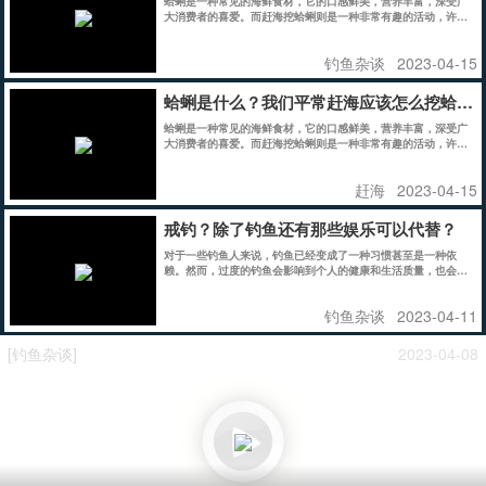
蛤蜊是一种常见的海鲜食材，它的口感鲜美，营养丰富，深受广
大消费者的喜爱。而赶海挖蛤蜊则是一种非常有趣的活动，许多
人在周末或假期都会前往海滩挖掘蛤蜊，享受一种轻松愉悦的体
验。
钓鱼杂谈
2023-04-15
蛤蜊是什么？我们平常赶海应该怎么挖蛤蜊
蛤蜊是一种常见的海鲜食材，它的口感鲜美，营养丰富，深受广
大消费者的喜爱。而赶海挖蛤蜊则是一种非常有趣的活动，许多
人在周末或假期都会前往海滩挖掘蛤蜊，享受一种轻松愉悦的体
验。
赶海
2023-04-15
戒钓？除了钓鱼还有那些娱乐可以代替？
对于一些钓鱼人来说，钓鱼已经变成了一种习惯甚至是一种依
赖。然而，过度的钓鱼会影响到个人的健康和生活质量，也会对
环境和生态系统造成负面影响。因此，对于一些钓鱼人来说，戒
钓已经变成了必要的选择。在此，我们提供一些关于如何戒钓的
钓鱼杂谈
2023-04-11
建议，并给出一些其他娱乐方式的忠告。
[钓鱼杂谈]
2023-04-08