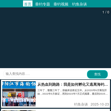
首页
垂钓专题
垂钓视频
钓鱼杂谈
/
1
0
从热血到跑路：我是如何孵化又逃离海钓协
三年了，整整三年了，准确来说将近五年。从2020年9月筹划开
始，2022年5月拿证，再到2023年7月正式揭幕，最后到2025年
4月5日逃离。小编将以亲历者视角还原全过程，并公开真实心态
（仅陈述个人经历）.....
钓鱼杂谈
2025-10-23