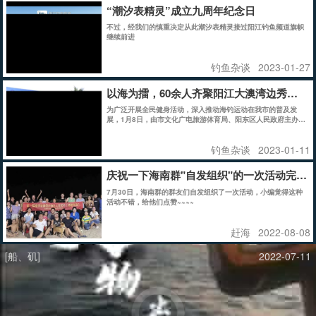
“潮汐表精灵”成立九周年纪念日
不过，经我们的慎重决定从此潮汐表精灵接过阳江钓鱼频道旗帜
继续前进
钓鱼杂谈
2023-01-27
以海为擂，60余人齐聚阳江大澳湾边秀钓功
为广泛开展全民健身活动，深入推动海钓运动在我市的普及发
展，1月8日，由市文化广电旅游体育局、阳东区人民政府主办，
阳东区文化广电旅游体育局、阳东区东平镇人民政府、阳江市海
钓鱼协会承办的广东省“贺新杯”海钓邀请赛暨阳江市海钓协会第
钓鱼杂谈
2023-01-11
一届矶钓精英赛在“南粤鱼仓”东平镇开赛，60多名海钓精英以海
为擂，大澳湾边秀钓功。
庆祝一下海南群"自发组织"的一次活动完美
7月30日，海南群的群友们自发组织了一次活动，小编觉得这种
活动不错，给他们点赞~~~~
赶海
2022-08-08
[船、矶]
2022-07-11