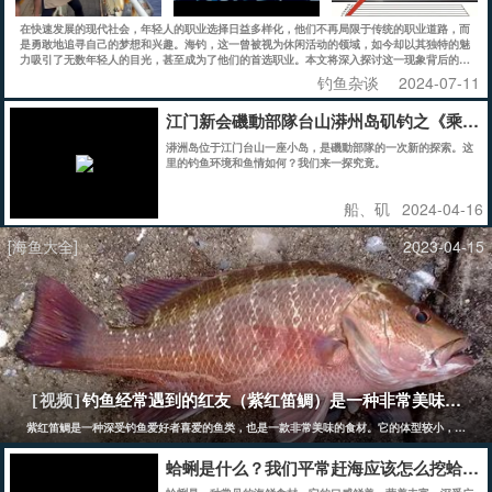
在快速发展的现代社会，年轻人的职业选择日益多样化，他们不再局限于传统的职业道路，而
是勇敢地追寻自己的梦想和兴趣。海钓，这一曾被视为休闲活动的领域，如今却以其独特的魅
力吸引了无数年轻人的目光，甚至成为了他们的首选职业。本文将深入探讨这一现象背后的原
因，并分析海钓作为职业的优势以及所面临的挑战。
钓鱼杂谈
2024-07-11
江门新会磯動部隊台山漭州岛矶钓之《乘风破
漭洲岛位于江门台山一座小岛，是磯動部隊的一次新的探索。这
里的钓鱼环境和鱼情如何？我们来一探究竟。
船、矶
2024-04-16
[海鱼大全]
2023-04-15
钓鱼经常遇到的红友（紫红笛鲷）是一种非常美味的鱼
[视频]
紫红笛鲷是一种深受钓鱼爱好者喜爱的鱼类，也是一款非常美味的食材。它的体型较小，一般长
蛤蜊是什么？我们平常赶海应该怎么挖蛤蜊