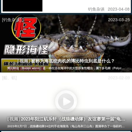
往往会不断追求更多的物质财富，不断地购买各种商品，从而导
致资源的浪费和环境的破坏。然而，钓鱼却是一种与消费主义相
钓鱼杂谈
2023-04-08
反的生活方式，它是对消费主义的反抗。 图片 首先，钓鱼并不
需要过多的物质财富。只需要一条鱼线、一个鱼钩和一些鱼饵，
就能够享受到钓鱼的乐趣。相比于其他娱乐活动，钓鱼的成本要
[钓鱼杂谈]
2023-03-25
低得多。而且，钓鱼的过程中，人们可以感受到大自然的美丽和
宁静，可以让人们放松身心，释放压力，远离城市的喧嚣和污
染。 图片 其次，钓鱼可以让人们更好地理解和尊重自然界的规
律，从而更好地保护环境和生态系统。在钓鱼的过程中，人们需
要了解鱼类的生态习性、饵料的选择和使用，以及天气的变化对
钓鱼的影响等等。这些知识都需要在实践中逐渐掌握，而且需要
长期的观察和研究。通过钓鱼，人们可以更加深入地了解生态系
统的运作，从而更好地保护和利用自然资源。 最后，钓鱼的过程
也是一种反消费主义的过程。钓鱼需要耐心和毅力，需要等待和
观察，需要逐渐掌握技巧和经验。这些都是与现代消费主义追求
被称为海底绞肉机的博比特虫到底是什么？
[视频]
即时满足的心态相反的。钓鱼者需要学会等待和放慢节奏，需要
学会享受过程而非结果，需要学会与自然界和谐相处而非依赖人
博比特虫（Bobbit worm）是一种生活在海洋中的大型掠食性蠕虫，属于多毛纲（Polych
造的环境和物品。这些习惯和价值观可以帮助人们摆脱消费主义
的束缚，追求精神上的自由和独立。
[船、矶]
2023-02-09
2023年阳江矶乐轩（战狼磯动隊）友谊赛第一届"龟神杯"
[视频]
2023年2月7日，战狼磯动隊24位钓手在海陵岛（龟山岛和三山岛）圆满举办了一场矶钓比