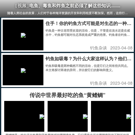
电鱼、毒鱼和炸鱼之前必须了解这些知识........
[视频]
随着人类社会的发展，人们对于各种海洋资源的开发和利用程度不断加深。然而，这些行为也同
住手！你的钓鱼方式可能是对生态的一种破
钓鱼是一种古老而受欢迎的活动，但是，不管是在淡水还是在咸
水中，钓鱼都可能对生态系统造成严重的危害。钓鱼者在钓鱼
时，往往会使用一些化学物质、钓鱼饵料以及其他工具来捕捉鱼
类。这些活动会对水体环境造成污染，从而对生态环境产生负面
钓鱼杂谈
2023-04-08
影响。
钓鱼如吸毒？为什么大家这样认为？他们有
钓鱼和吸毒是两种截然不同的活动，但是它们之间有些共同点。
本文将探讨两者的异同，并比较它们的影响和意义。
钓鱼杂谈
2023-04-08
传说中世界最好吃的鱼“黄鳍鲷”
黄鳍鲷是一种生活在热带和亚热带海域的珊瑚礁鱼类。它们通常生活在珊瑚礁和岩石附近的浅