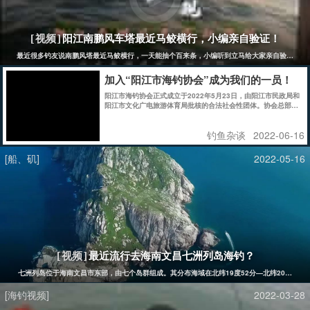
阳江南鹏风车塔最近马鲛横行，小编亲自验证！
[视频]
最近很多钓友说南鹏风塔最近马鲛横行，一天能抽个百来条，小编听到立马给大家亲自验证！是
加入“阳江市海钓协会”成为我们的一员！
阳江市海钓协会正式成立于2022年5月23日，由阳江市民政局和
阳江市文化广电旅游体育局批核的合法社会性团体。协会总部坐
立于素有“全国著名渔港”、“南粤鱼仓”、“南海明珠”、“广东省海
钓基地”之称的阳江市东平镇（其他分部陆续开放）。
钓鱼杂谈
2022-06-16
[船、矶]
2022-05-16
最近流行去海南文昌七洲列岛海钓？
[视频]
七洲列岛位于海南文昌市东部，由七个岛群组成。其分布海域在北纬19度52分—北纬20度，东经
[海钓视频]
2022-03-28