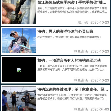
阳江海陵岛鱿鱼季来袭！手把手教你“抽鱿鱼
最近，阳江海陵岛迎来了一年中令人兴奋的鱿鱼丰收季节！随着
暖流涌动，大量趋光性强的鱿鱼被沿岸灯火吸引，成群结队地游
向近岸浅水区。此时，正是体验“抽鱿鱼”这一独特乐趣的绝佳时
机。
船、矶
2025-10-23
海钓：男人的海洋征途与心灵归隐
在东方美学中，"独钓寒江雪"象征着超然物外的隐逸境界；
钓鱼杂谈
2025-10-23
根钓，一项适合所有人的海钓路亚运动
「根鱼」这个名称来源于它们的生活习性，即它们喜欢潜藏在海
底的岩石和海草之间，几乎不离开自己的领地，这种行为让人联
想到在树木根部部分，鱼静静潜伏的样子，因此得名“根魚”。人
造的防波堤、渔港和鱼礁等附近也是根鱼的理想藏身之所。
钓鱼杂谈
2025-10-23
海钓沉迷的多维治理：基于家庭责任、经济
海钓治理需突破“个人自由—公共安全”的二元对立，通过智能监
控降低监管成本、经济杠杆引导行为转型、司法案例树立行为边
界，实现多方利益均衡。未来应探索钓鱼碳足迹交易、家庭责任
保险等市场化工具，构建“预防—补偿—修复”的全周期治理链。
钓鱼杂谈
2025-04-03