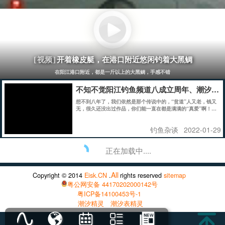
开着橡皮艇，在港口附近悠闲钓着大黑鲷
[视频]
在阳江港口附近，都是一斤以上的大黑鲷，手感不错
不知不觉阳江钓鱼频道八成立周年、潮汐表
想不到八年了，我们依然是那个传说中的，“贫道”人又老，钱又
无，很久还没出过作品，你们能一直在都是满满的“真爱”啊！谢
谢大家这么多年的支持！
钓鱼杂谈
2022-01-29
正在加载中....
All
Copyright © 2014
Eisk.CN
.
rights reserved
sitemap
粤公网安备 44170202000142号
粤ICP备14100453号-1
潮汐精灵
潮汐表精灵