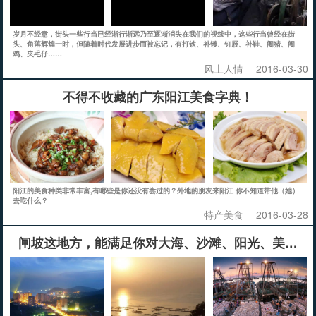
岁月不经意，街头一些行当已经渐行渐远乃至逐渐消失在我们的视线中，这些行当曾经在街
头、角落辉煌一时，但随着时代发展进步而被忘记，有打铁、补镬、钉屐、补鞋、阉猪、阉
鸡、夹毛仔……
风土人情
2016-03-30
不得不收藏的广东阳江美食字典！
阳江的美食种类非常丰富,有哪些是你还没有尝过的？外地的朋友来阳江 你不知道带他（她）
去吃什么？
特产美食
2016-03-28
闸坡这地方，能满足你对大海、沙滩、阳光、美食的