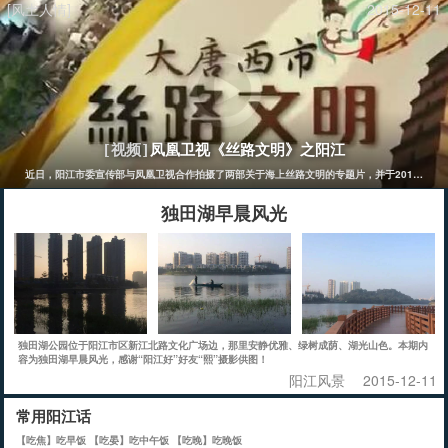
[风土人情]
2015-12-11
凤凰卫视《丝路文明》之阳江
[视频]
近日，阳江市委宣传部与凤凰卫视合作拍摄了两部关于海上丝路文明的专题片，并于2015年1
独田湖早晨风光
独田湖公园位于阳江市区新江北路文化广场边，那里安静优雅、绿树成荫、湖光山色。本期内
容为独田湖早晨风光，感谢“阳江好”好友“熙”摄影供图！
阳江风景
2015-12-11
常用阳江话
【吃焦】吃早饭 【吃晏】吃中午饭 【吃晚】吃晚饭