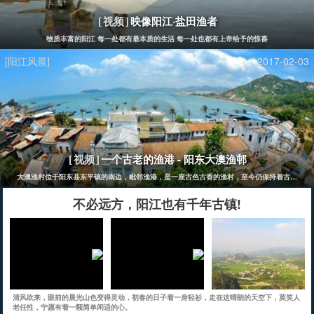
映像阳江·盐田渔者
[视频]
物质丰富的阳江 每一处都有最本质的生活 每一处也都有上帝给予的惊喜
[阳江风景]
2017-02-03
一个古老的渔港 - 阳东大澳渔邨
[视频]
大澳渔村位于阳东县东平镇的南边，毗邻渔港，是一座古色古香的渔村，至今仍保持着古渔村的风貌
不必远方，阳江也有千年古镇!
清风吹来，眼前的晨光山色变得灵动，初春的日子着一身轻衫，走在这晴朗的天空下，莫笑人
老任性，宁愿有着一颗简单闲适的心。