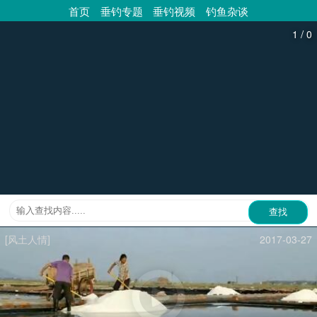
首页
垂钓专题
垂钓视频
钓鱼杂谈
/
1
0
[风土人情]
2017-03-27