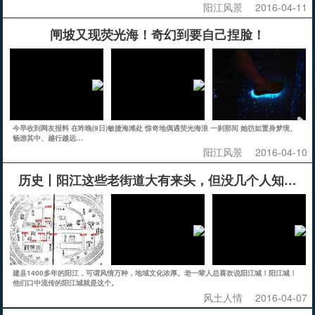
阳江风景
2016-04-11
闸坡又现荧光海！奇幻到要自己捏脸！
今早收到网友报料 在昨晚(9日)敏捷海滩处 惊奇地偶遇荧光海浪 一刹那间 她彷如置身梦境、
畅游其中、越行越远…
阳江风景
2016-04-10
历史丨阳江这些老街道大有来头，但没几个人知道!
建县1400多年的阳江，可谓风情万种，地域文化浓厚。老一辈人总喜欢说阳江城！阳江城！
他们口中流传的阳江城就是这个。
风土人情
2016-04-07