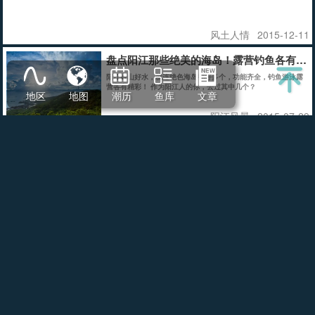
风土人情
2015-12-11
盘点阳江那些绝美的海岛！露营钓鱼各有精
阳江好山好水，就连绝色海岛都好多个，功能齐全，钓鱼游泳露
营各有精彩！ 作为阳江人的你，去过其中几个？
地区
地图
潮历
鱼库
文章
阳江风景
2015-07-29
外链
8种死贵却没有卵用的补品
对于补品，人们总有一种莫名的拥戴，但是，这些补品并不像我
们想象中的那么“包治百病”。
特产美食
2015-07-29
外链
广东（海陵岛）首届渔家十大名菜