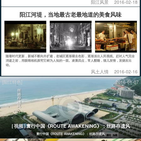
阳江风景
2016-02-18
阳江河堤，当地最古老最地道的美食风味
随着时代更新，新城不断向外扩建，老城区逐渐褪去色彩，逐渐淡出人民视线。赶衬人气完全
消逝之前，用眼睛相机探究它鲜为人知的一面。凌晨四点，常人酣睡，猫儿发情，发烧友出
动。
风土人情
2016-02-16
[阳江特色]
2016-01-07
寰行中国《ROUTE AWAKENING》：丝路存遗风
[视频]
寰行中国《ROUTE AWAKENING》：丝路存遗风