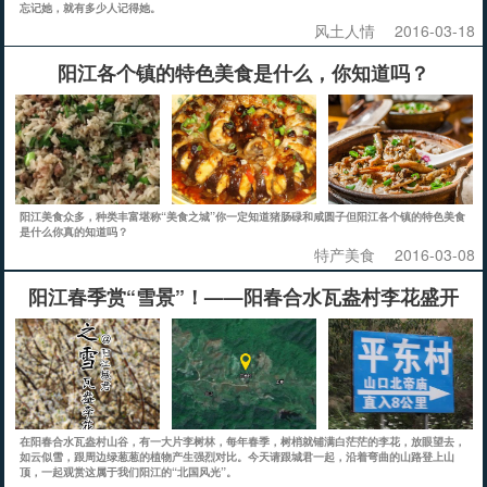
忘记她，就有多少人记得她。
风土人情
2016-03-18
阳江各个镇的特色美食是什么，你知道吗？
阳江美食众多，种类丰富堪称“美食之城”你一定知道猪肠碌和咸圆子但阳江各个镇的特色美食
是什么你真的知道吗？
特产美食
2016-03-08
阳江春季赏“雪景”！——阳春合水瓦盎村李花盛开
在阳春合水瓦盎村山谷，有一大片李树林，每年春季，树梢就铺满白茫茫的李花，放眼望去，
如云似雪，跟周边绿葱葱的植物产生强烈对比。今天请跟城君一起，沿着弯曲的山路登上山
顶，一起观赏这属于我们阳江的“北国风光”。