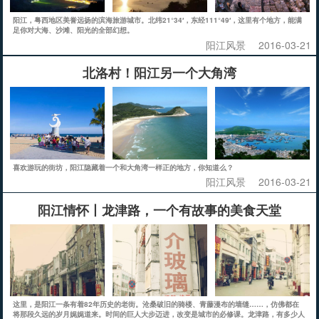
阳江，粤西地区美誉远扬的滨海旅游城市。北纬21°34′，东经111°49′，这里有个地方，能满
足你对大海、沙滩、阳光的全部幻想。
阳江风景
2016-03-21
北洛村！阳江另一个大角湾
喜欢游玩的街坊，阳江隐藏着一个和大角湾一样正的地方，你知道么？
阳江风景
2016-03-21
阳江情怀丨龙津路，一个有故事的美食天堂
这里，是阳江一条有着82年历史的老街。沧桑破旧的骑楼、青藤漫布的墙缝……，仿佛都在
将那段久远的岁月娓娓道来。时间的巨人大步迈进，改变是城市的必修课。龙津路，有多少人