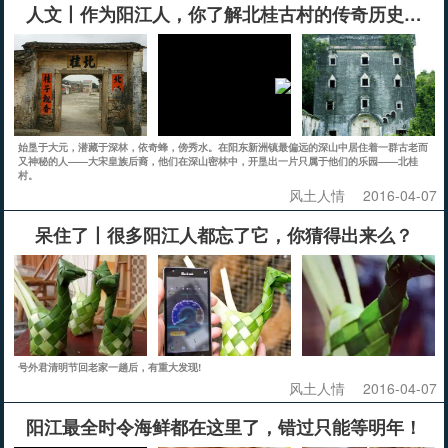
人文丨作为阳江人，你了解北桂古村的传奇历史吗？
始垦于大元，潜藏于深林，依奇蜂，傍秀水。在阳东新洲镇最偏远的深山中居住着一群古老而
又神秘的人——大宋皇族后裔，他们在深山密林中，开垦出一片只属于他们的乐园——北桂
村。
风土人情
2016-04-07
呆住了丨很多阳江人都忘了它，你猜得出来么？
号外君清明节回老家一趟后，有重大发现!
风土人情
2016-04-07
阳江最全时令海鲜都在这里了，错过只能等明年！