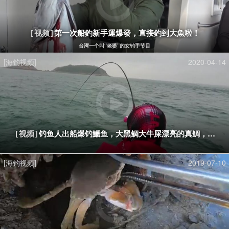
第一次船釣新手運爆發，直接釣到大魚啦！
[视频]
台湾一个叫“老婆”的女钓手节目
[海钓视频]
2020-04-14
钓鱼人出船爆钓鱲鱼，大黑鲷大牛屎漂亮的真鲷，渔获
[视频]
[海钓视频]
2019-07-10