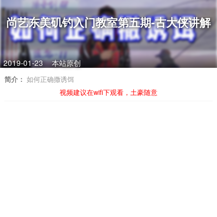
尚艺东美矶钓入门教室第五期-古大侠讲解
2019-01-23
本站原创
简介：
如何正确撒诱饵
视频建议在wifi下观看，土豪随意