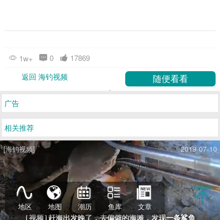
0
17869
1w+
返回 海钓视频
广告
相关推荐
[海钓视频]
2019-07-10
地区
地图
潮历
鱼库
文章
赶海出发晚了，去偏僻的海滩，发现一条鲨鱼
[视频]