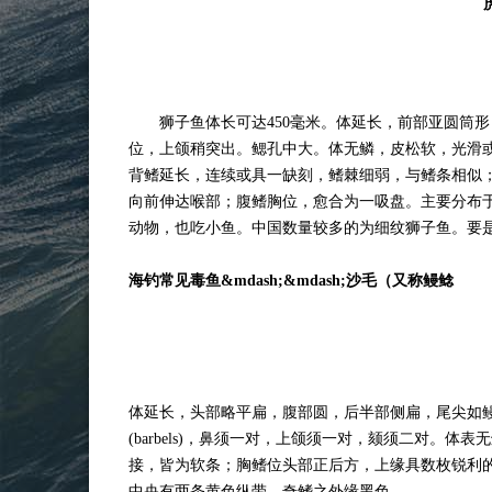
狮子鱼体长可达450毫米。体延长，前部亚圆筒形
位，上颌稍突出。鳃孔中大。体无鳞，皮松软，光滑
背鳍延长，连续或具一缺刻，鳍棘细弱，与鳍条相似
向前伸达喉部；腹鳍胸位，愈合为一吸盘。主要分布
动物，也吃小鱼。中国数量较多的为细纹狮子鱼。要
海钓常见毒鱼&mdash;&mdash;沙毛（又称鳗鲶
体延长，头部略平扁，腹部圆，后半部侧扁，尾尖如
(barbels)，鼻须一对，上颌须一对，颏须二对。
接，皆为软条；胸鳍位头部正后方，上缘具数枚锐利
中央有两条黄色纵带，奇鳍之外缘黑色。