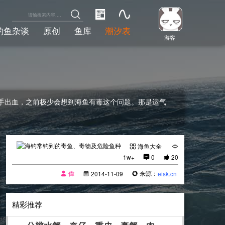
钓鱼杂谈
原创
鱼库
潮汐表
游客
手出血，之前极少会想到海鱼有毒这个问题。那是运气
海鱼大全
1w+
0
20
偉
来源：
2014-11-09
eisk.cn
精彩推荐