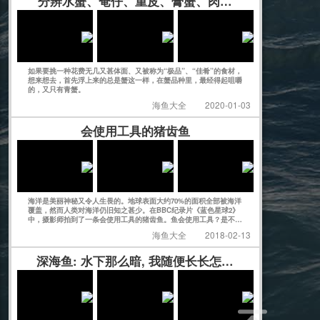
分辨水蟹、奄仔、重皮、膏蟹、肉蟹、黄油蟹...
如果要挑一种花费无几又甚体面、又被称为“极品”、“佳肴”的食材，
想来想去，首先浮上来的总是蟹这一样，在蟹品种里，最经得起咀嚼
的，又只有青蟹。
海鱼大全
2020-01-03
会使用工具的猪齿鱼
海洋是美丽神秘又令人生畏的。地球表面大约70%的面积全部被海洋
覆盖，然而人类对海洋仍旧知之甚少。在BBC纪录片《蓝色星球2》
中，摄影师拍到了一条会使用工具的猪齿鱼。鱼会使用工具？是不是
感觉有点不可思议？
海鱼大全
2018-02-13
深海鱼: 水下那么暗, 我随便长长怎么了?