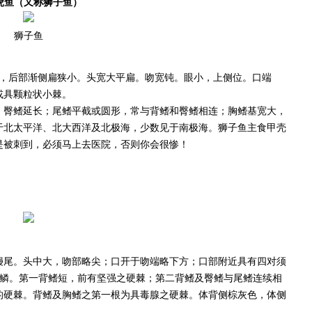
虎鱼（又称狮子鱼）
狮子鱼
，后部渐侧扁狭小。头宽大平扁。吻宽钝。眼小，上侧位。口端
或具颗粒状小棘。
；臀鳍延长；尾鳍平截或圆形，常与背鳍和臀鳍相连；胸鳍基宽大，
于北太平洋、北大西洋及北极海，少数见于南极海。狮子鱼主食甲壳
是被刺到，必须马上去医院，否则你会很惨！
鳗尾。头中大，吻部略尖；口开于吻端略下方；口部附近具有四对须
体表无鳞。第一背鳍短，前有坚强之硬棘；第二背鳍及臀鳍与尾鳍连续相
的硬棘。背鳍及胸鳍之第一根为具毒腺之硬棘。体背侧棕灰色，体侧