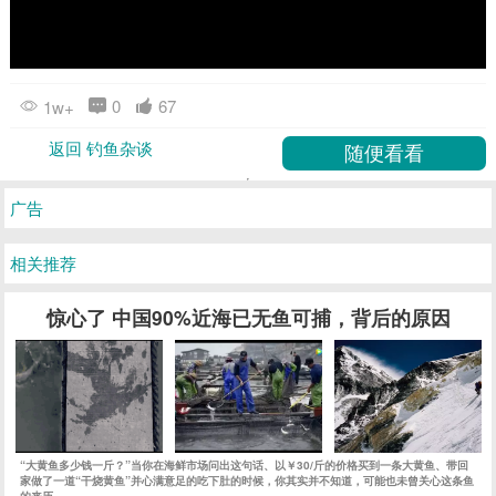
0
67
1w+
返回 钓鱼杂谈
广告
相关推荐
惊心了 中国90%近海已无鱼可捕，背后的原因
“大黄鱼多少钱一斤？”当你在海鲜市场问出这句话、以￥30/斤的价格买到一条大黄鱼、带回
家做了一道“干烧黄鱼”并心满意足的吃下肚的时候，你其实并不知道，可能也未曾关心这条鱼
的来历……