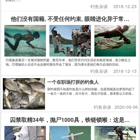
钓鱼杂谈
2018-12-23
他们没有国籍, 不受任何约束, 眼睛进化异于常人, 
巴瑶族是最后一支海洋游牧民族，数百年来，他们世世代代生活在东南亚海域，甚少踏足土
地。巴瑶族的人在还不会走路时就先学会了游泳，因为潜水是他们每日必须的活动。
钓鱼杂谈
2018-12-13
一个在职场打拼的钓鱼人
那时候我不知道钓鱼是什么样的体验，但是我就是在梦里钓起了
一条又一条的大鱼，好大好大，现在才知道，原来那么大的鱼，
大约是十几斤。
钓鱼杂谈
2020-09-06
囚禁取精34年，抛尸1000具，铁链锁喉：这是一场