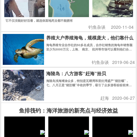
它不仅没能好好活着，就连体面地死去都不能拥有
钓鱼杂谈
2020-11-04
养殖大户养殖海龟，规模庞大，他们靠什么
海龟养殖专业合作社的50多名成员，合作社销售的海龟年销售额
至少为3000万元，上海、 南京、 杭州等市场可以看到他们合作
社的乌龟。
钓鱼杂谈
2019-06-24
海陵岛：八方游客“赶海”拾贝
海陵岛浅海滩涂众多，特别是瓦晒湾和里灶湾盛产“猪肚螺”，
七、八月正是“猪肚螺”丰收的季节，吸引了众多游客纷纷前来赶
海拾贝，尝试当渔民的乐趣。
赶海
2020-06-27
鱼排筏钓：海洋旅游的新亮点与经济效益