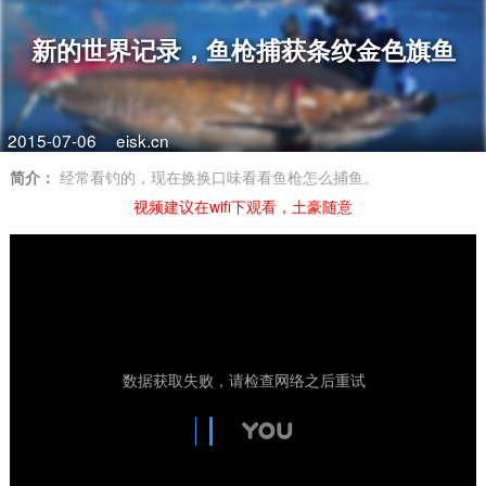
新的世界记录，鱼枪捕获条纹金色旗鱼
2015-07-06
eisk.cn
简介：
经常看钓的，现在换换口味看看鱼枪怎么捕鱼。
视频建议在wifi下观看，土豪随意