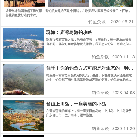
近些年来我国掀起了海钓潮。海钓的兴起绝不是个偶然，在欧美发达国家已经发展了上百年，
备受钓鱼爱好者的青睐。
钓鱼杂谈
2020-06-21
珠海：庙湾岛游钓攻略
珠海市号称百岛之城，珠海市下辖147座岛屿，每一座岛屿都各
有不同。前段时间老婆想要去旅游，我又想去钓鱼，两难之间，
我终于发现了一个好地方--庙湾岛。
钓鱼杂谈
2020-11-13
住手！你的钓鱼方式可能是对生态的一种破
钓鱼是一种古老而受欢迎的活动，但是，不管是在淡水还是在咸
水中，钓鱼都可能对生态系统造成严重的危害。钓鱼者在钓鱼
时，往往会使用一些化学物质、钓鱼饵料以及其他工具来捕捉鱼
类。这些活动会对水体环境造成污染，从而对生态环境产生负面
钓鱼杂谈
2023-04-08
影响。
台山上川岛，一座美丽的小岛
在碧波荡漾的南海上，有一座美丽的岛屿---上川岛。上川岛属于
广东台山市，位于南海，紧邻港澳。
钓鱼杂谈
2020-11-20