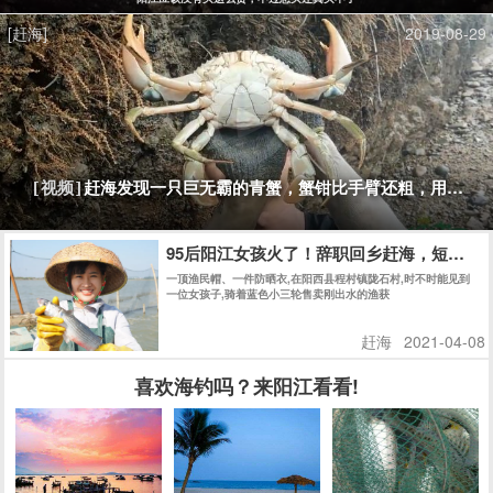
[赶海]
2019-08-29
赶海发现一只巨无霸的青蟹，蟹钳比手臂还粗，用背包
[视频]
95后阳江女孩火了！辞职回乡赶海，短视频收获
一顶渔民帽、一件防晒衣,在阳西县程村镇陇石村,时不时能见到
一位女孩子,骑着蓝色小三轮售卖刚出水的渔获
赶海
2021-04-08
喜欢海钓吗？来阳江看看!