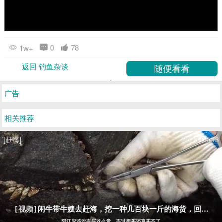
0
78
1w+
返回 钓鱼杂谈
广告
相关推荐
[赶海]
2020-04-13
闲牛带牛嫂去赶海，挖一种几百块一斤的海货，回家煮
[视频]
阳江应该没有买这么贵，不过想买还真买不了