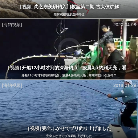
尚艺东美矶钓入门教室第二期-古大侠讲解
[视频]
如何观察地形选择钓位
[海钓视频]
2020-04-08
开船12小时才到的深海钓点，凌晨4点钓到天亮，看看有
[视频]
开船12小时才到的深海钓点，凌晨4点钓到天亮，看看有些什么鱼钓？
[海钓视频]
2018-01-29
完全ふかせでブリ釣り上げました
[视频]
完全ふかせでブリ釣り上げました