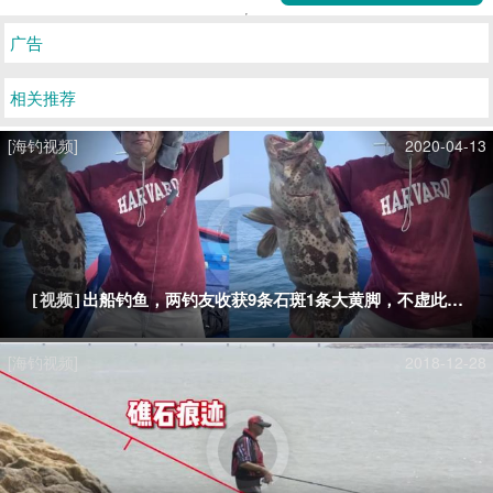
广告
相关推荐
[海钓视频]
2020-04-13
出船钓鱼，两钓友收获9条石斑1条大黄脚，不虚此行了
[视频]
[海钓视频]
2018-12-28