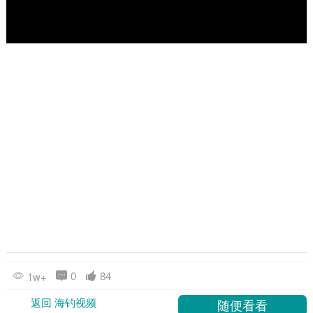
0
84
1w+
返回 海钓视频