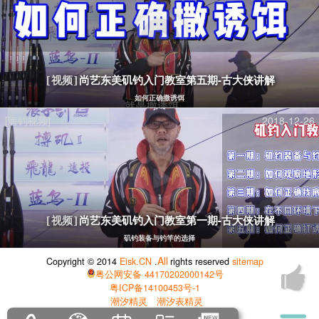
尚艺东美矶钓入门教室第五期-古大侠讲解
[视频]
如何正确撒诱饵
[海钓视频]
2018-12-26
尚艺东美矶钓入门教室第一期-古大侠讲解
[视频]
矶钓装备与钓竿的选择
All
Copyright © 2014
Eisk.CN
.
rights reserved
sitemap
粤公网安备 44170202000142号
粤ICP备14100453号-1
潮汐精灵
潮汐表精灵