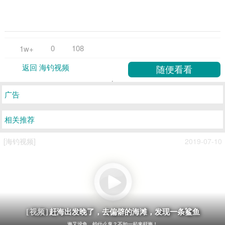
0
108
1w+
返回 海钓视频
广告
相关推荐
[海钓视频]
2019-07-10
赶海出发晚了，去偏僻的海滩，发现一条鲨鱼
[视频]
海又没鱼，钓什么鬼？不如一起来赶海！