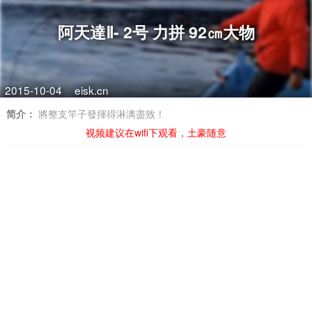
阿天達Ⅱ- 2号 力拼 92㎝大物
2015-10-04
eisk.cn
简介：
將整支竿子發揮得淋漓盡致！
视频建议在wifi下观看，土豪随意