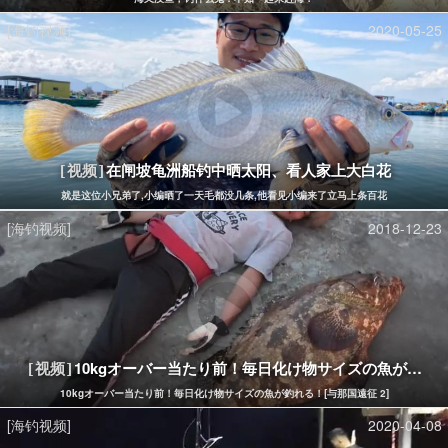
[海钓视频]
2020-05-25
在闸坡龟洲船钓中晒太阳、看人家上大白花
[视频]
就是这位小兄弟了,小编晒了一天毛都没几条,他看见小编来了立马上条百花
[海钓视频]
2018-12-23
10kgオーバー当たり前！毎日化け物サイズの魚が釣れる！
[视频]
10kgオーバー当たり前！毎日化け物サイズの魚が釣れる！[与那国遠征 2]
[海钓视频]
2020-04-08