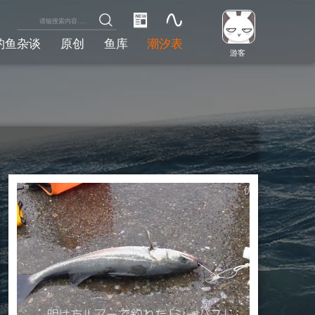
钓鱼杂谈
原创
鱼库
潮汐表
游客