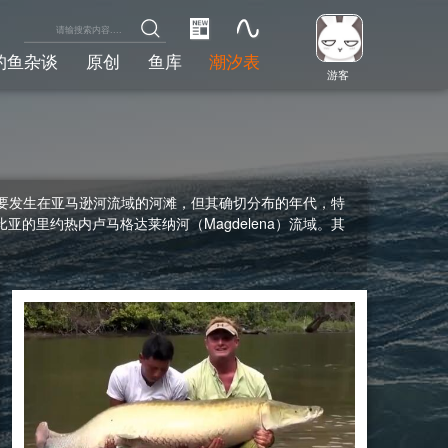
钓鱼杂谈
原创
鱼库
潮汐表
游客
要发生在亚马逊河流域的河滩，但其确切分布的年代，特
比亚的里约热内卢马格达莱纳河（Magdelena）流域。其