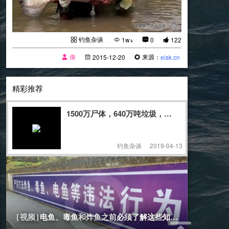
钓鱼杂谈
1w+
0
122
偉
来源：
2015-12-20
eisk.cn
精彩推荐
1500万尸体，640万吨垃圾，继“冰桶挑战”之
钓鱼杂谈
2019-04-13
[钓鱼杂谈]
2023-04-08
电鱼、毒鱼和炸鱼之前必须了解这些知识........
[视频]