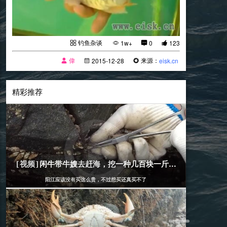
钓鱼杂谈
1w+
0
123
偉
来源：
2015-12-28
eisk.cn
精彩推荐
[赶海]
2020-04-13
闲牛带牛嫂去赶海，挖一种几百块一斤的海货，回家煮
[视频]
阳江应该没有买这么贵，不过想买还真买不了
[赶海]
2019-08-29