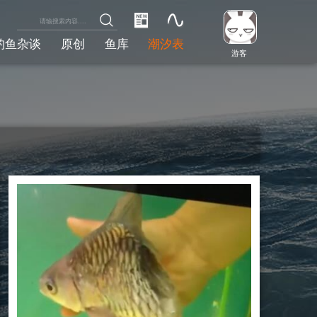
钓鱼杂谈
原创
鱼库
潮汐表
游客