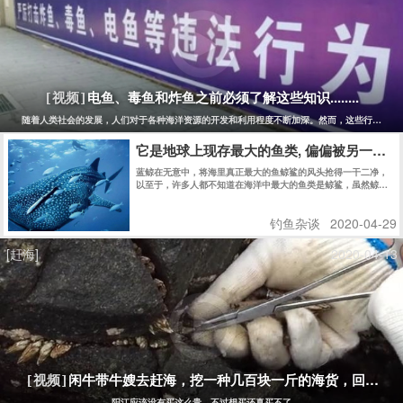
电鱼、毒鱼和炸鱼之前必须了解这些知识........
[视频]
随着人类社会的发展，人们对于各种海洋资源的开发和利用程度不断加深。然而，这些行为也同
它是地球上现存最大的鱼类, 偏偏被另一种
蓝鲸在无意中，将海里真正最大的鱼鲸鲨的风头抢得一干二净，
以至于，许多人都不知道在海洋中最大的鱼类是鲸鲨，虽然鲸鲨
和蓝鲸同样生活在大海里，但是，这两种动物完全不同。
钓鱼杂谈
2020-04-29
[赶海]
2020-04-13
闲牛带牛嫂去赶海，挖一种几百块一斤的海货，回家煮
[视频]
阳江应该没有买这么贵，不过想买还真买不了