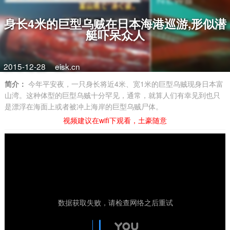
身长4米的巨型乌贼在日本海港巡游,形似潜
艇吓呆众人
2015-12-28
eisk.cn
简介：
今年平安夜，一只身长将近4米、宽1米的巨型乌贼现身日本富
山湾。这种体型的巨型乌贼十分罕见，通常，就算人们有幸见到也只
是漂浮在海面上或者被冲上海岸的巨型乌贼尸体。
视频建议在wifi下观看，土豪随意