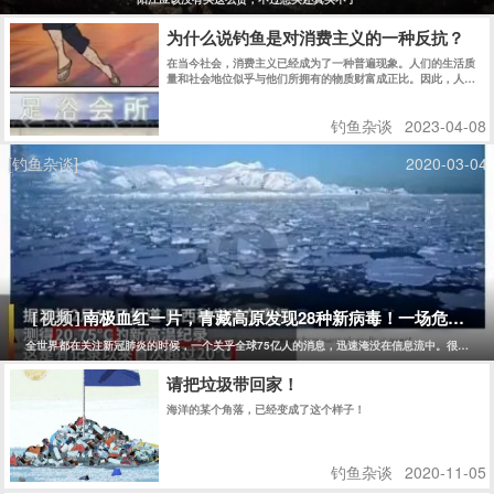
为什么说钓鱼是对消费主义的一种反抗？
在当今社会，消费主义已经成为了一种普遍现象。人们的生活质
量和社会地位似乎与他们所拥有的物质财富成正比。因此，人们
往往会不断追求更多的物质财富，不断地购买各种商品，从而导
致资源的浪费和环境的破坏。然而，钓鱼却是一种与消费主义相
钓鱼杂谈
2023-04-08
反的生活方式，它是对消费主义的反抗。 图片 首先，钓鱼并不
需要过多的物质财富。只需要一条鱼线、一个鱼钩和一些鱼饵，
就能够享受到钓鱼的乐趣。相比于其他娱乐活动，钓鱼的成本要
[钓鱼杂谈]
2020-03-04
低得多。而且，钓鱼的过程中，人们可以感受到大自然的美丽和
宁静，可以让人们放松身心，释放压力，远离城市的喧嚣和污
染。 图片 其次，钓鱼可以让人们更好地理解和尊重自然界的规
律，从而更好地保护环境和生态系统。在钓鱼的过程中，人们需
要了解鱼类的生态习性、饵料的选择和使用，以及天气的变化对
钓鱼的影响等等。这些知识都需要在实践中逐渐掌握，而且需要
长期的观察和研究。通过钓鱼，人们可以更加深入地了解生态系
统的运作，从而更好地保护和利用自然资源。 最后，钓鱼的过程
也是一种反消费主义的过程。钓鱼需要耐心和毅力，需要等待和
观察，需要逐渐掌握技巧和经验。这些都是与现代消费主义追求
南极血红一片，青藏高原发现28种新病毒！一场危及75
[视频]
即时满足的心态相反的。钓鱼者需要学会等待和放慢节奏，需要
学会享受过程而非结果，需要学会与自然界和谐相处而非依赖人
全世界都在关注新冠肺炎的时候，一个关乎全球75亿人的消息，迅速淹没在信息流中。很少有人
造的环境和物品。这些习惯和价值观可以帮助人们摆脱消费主义
的束缚，追求精神上的自由和独立。
请把垃圾带回家！
海洋的某个角落，已经变成了这个样子！
钓鱼杂谈
2020-11-05