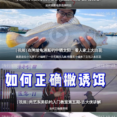
如何观察地形选择钓位
[海钓视频]
2020-05-25
在闸坡龟洲船钓中晒太阳、看人家上大白花
[视频]
就是这位小兄弟了,小编晒了一天毛都没几条,他看见小编来了立马上条百花
[海钓视频]
2019-01-23
尚艺东美矶钓入门教室第五期-古大侠讲解
[视频]
如何正确撒诱饵
[海钓视频]
2017-10-11