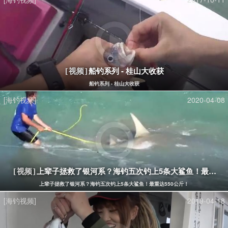
船钓系列 - 桂山大收获
[视频]
船钓系列 - 桂山大收获
[海钓视频]
2020-04-08
上辈子拯救了银河系？海钓五次钓上5条大鲨鱼！最重达5
[视频]
上辈子拯救了银河系？海钓五次钓上5条大鲨鱼！最重达550公斤！
[海钓视频]
2019-04-18