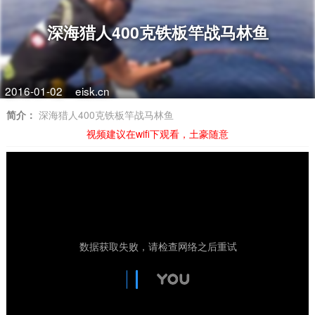
深海猎人400克铁板竿战马林鱼
2016-01-02
eisk.cn
简介：
深海猎人400克铁板竿战马林鱼
视频建议在wifi下观看，土豪随意