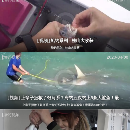
船钓系列 - 桂山大收获
[视频]
船钓系列 - 桂山大收获
[海钓视频]
2020-04-08
上辈子拯救了银河系？海钓五次钓上5条大鲨鱼！最重达5
[视频]
上辈子拯救了银河系？海钓五次钓上5条大鲨鱼！最重达550公斤！
[海钓视频]
2019-04-18