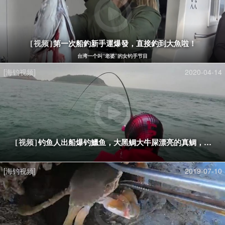
第一次船釣新手運爆發，直接釣到大魚啦！
[视频]
台湾一个叫“老婆”的女钓手节目
[海钓视频]
2020-04-14
钓鱼人出船爆钓鱲鱼，大黑鲷大牛屎漂亮的真鲷，渔获
[视频]
[海钓视频]
2019-07-10