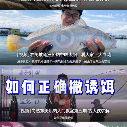
如何观察地形选择钓位
[海钓视频]
2020-05-25
在闸坡龟洲船钓中晒太阳、看人家上大白花
[视频]
就是这位小兄弟了,小编晒了一天毛都没几条,他看见小编来了立马上条百花
[海钓视频]
2019-01-23
尚艺东美矶钓入门教室第五期-古大侠讲解
[视频]
如何正确撒诱饵
[海钓视频]
2017-10-11