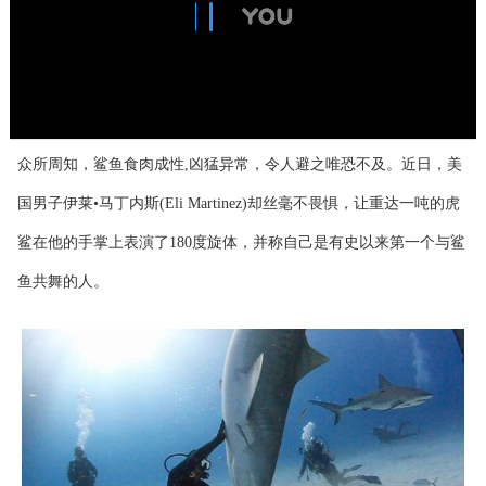
众所周知，鲨鱼食肉成性,凶猛异常，令人避之唯恐不及。近日，美
国男子伊莱•马丁内斯(Eli Martinez)却丝毫不畏惧，让重达一吨的虎
鲨在他的手掌上表演了180度旋体，并称自己是有史以来第一个与鲨
鱼共舞的人。