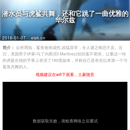
潜水员与虎鲨共舞，还和它跳了一曲优雅的
华尔兹
2016-01-07
eisk.cn
简介：
众所周知，鲨鱼食肉成性,凶猛异常，令人避之唯恐不及。近
日，美国男子伊莱•马丁内斯(Eli Martinez)却丝毫不畏惧，让重达一吨
的虎鲨在他的手掌上表演了180度旋体，并称自己是有史以来第一个与
鲨鱼共舞的人。
视频建议在wifi下观看，土豪随意