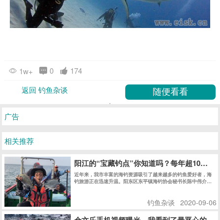
0
174
1w+
返回 钓鱼杂谈
广告
相关推荐
阳江的“宝藏钓点”你知道吗？每年超10万人
近年来，我市丰富的海钓资源吸引了越来越多的钓鱼爱好者，海
钓旅游正在迅速升温。阳东区东平镇海钓协会秘书长陈中伟介
绍，在阳江本地，海钓爱好者有2至3万人。
钓鱼杂谈
2020-09-06