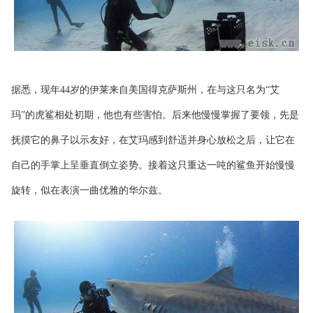
据悉，现年44岁的伊莱来自美国得克萨斯州，在与这只名为“艾
玛”的虎鲨相处初期，他也有些害怕。后来他慢慢掌握了要领，先是
抚摸它的鼻子以示友好，在艾玛感到舒适并身心放松之后，让它在
自己的手掌上呈垂直倒立姿势。接着这只重达一吨的鲨鱼开始慢慢
旋转，似在表演一曲优雅的华尔兹。