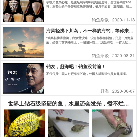
芋螺又名鸡心螺，是腹足纲芋螺科动物的总称。全世界约有700
种，主要生长于热带和亚热带海域，栖息于岩石、珊瑚礁、泥沙
的海底和潮间带与潮下带浅水区。根据芋螺的猎物不同，可分为
3类：①食虫芋螺，约占全部芋螺的70%左右，常见的有象牙芋
钓鱼杂谈
2020-11-18
螺、方斑芋螺；②食螺芋螺，常见的有织锦芋螺、黑芋螺等；③
食鱼芋螺，种类较少，但毒性最强。可刺伤脊椎动物和人，导致
中毒甚至致死。常见的有地纹芋螺、马兰芋螺、线纹芋螺等。
海风轻拂下川岛，不一样的海钓，等你来体
“晚风轻拂澎湖湾，白浪逐沙滩，没有椰林缀斜阳，只是一片海蓝
蓝，坐在门前的矮墙上，一遍遍怀想....”没想到吧，一首儿歌就
足以唤醒一个北方姑娘对海边生活的向往。说走就走，我也带着
全家来到了真正的海滨城市——台山市下川岛。
钓鱼杂谈
2020-08-31
钓友，赶海吧！钓鱼没前途！
不仅仅是中国人对赶海有兴趣，外国人对海洋也是兴趣满满。
赶海
2020-06-07
世界上钻石级坚硬的鱼，水里还会发光，煮不烂，日