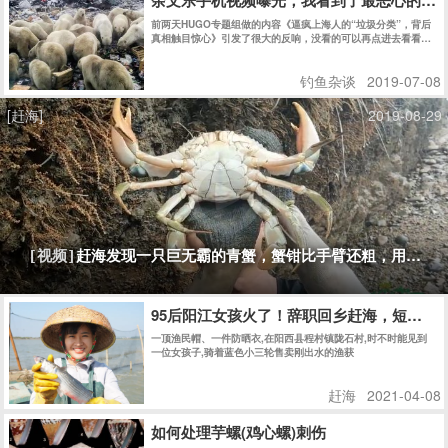
余文乐手机视频曝光，我看到了最恶心的一
前两天HUGO专题组做的内容《逼疯上海人的“垃圾分类”，背后
真相触目惊心》引发了很大的反响，没看的可以再点进去看看。
我看到很多平台也转发了，但是还是有很多人觉得没必要弄的这
么麻烦。马上全国都要推行垃圾分类了，反对的声音有很多，我
钓鱼杂谈
2019-07-08
也不想反驳什么，我不是什么环保爱心大使，也不是道德领袖。
今天我就想给那些还没有意识到这件事有多严重的人看一些文字
图片。说实话我看今天的内容的时候，只有一个词，就是恶心，
[赶海]
2019-08-29
不是讨厌反感的意思，是反胃，很不舒服的那种恶心。
赶海发现一只巨无霸的青蟹，蟹钳比手臂还粗，用背包
[视频]
95后阳江女孩火了！辞职回乡赶海，短视频收获
一顶渔民帽、一件防晒衣,在阳西县程村镇陇石村,时不时能见到
一位女孩子,骑着蓝色小三轮售卖刚出水的渔获
赶海
2021-04-08
如何处理芋螺(鸡心螺)刺伤