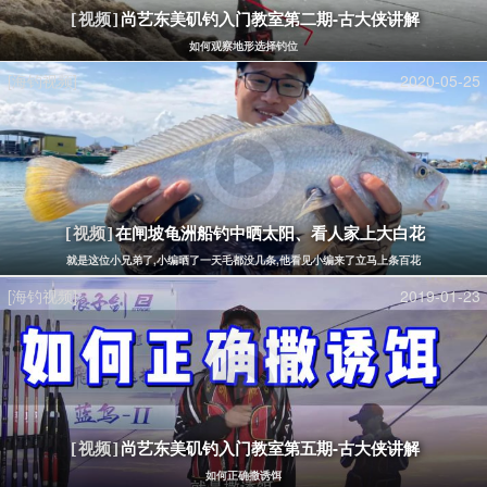
尚艺东美矶钓入门教室第二期-古大侠讲解
[视频]
如何观察地形选择钓位
[海钓视频]
2020-05-25
在闸坡龟洲船钓中晒太阳、看人家上大白花
[视频]
就是这位小兄弟了,小编晒了一天毛都没几条,他看见小编来了立马上条百花
[海钓视频]
2019-01-23
尚艺东美矶钓入门教室第五期-古大侠讲解
[视频]
如何正确撒诱饵