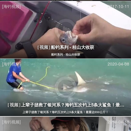
[海钓视频]
2017-10-11
船钓系列 - 桂山大收获
[视频]
船钓系列 - 桂山大收获
[海钓视频]
2020-04-08
上辈子拯救了银河系？海钓五次钓上5条大鲨鱼！最重达5
[视频]
上辈子拯救了银河系？海钓五次钓上5条大鲨鱼！最重达550公斤！
[海钓视频]
2019-04-18