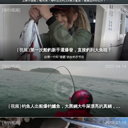
上辈子拯救了银河系？海钓五次钓上5条大鲨鱼！最重达550公斤！
[海钓视频]
2019-04-18
第一次船釣新手運爆發，直接釣到大魚啦！
[视频]
台湾一个叫“老婆”的女钓手节目
[海钓视频]
2020-04-14
钓鱼人出船爆钓鱲鱼，大黑鲷大牛屎漂亮的真鲷，渔获
[视频]
[海钓视频]
2019-07-10