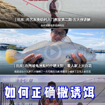
尚艺东美矶钓入门教室第二期-古大侠讲解
[视频]
如何观察地形选择钓位
[海钓视频]
2020-05-25
在闸坡龟洲船钓中晒太阳、看人家上大白花
[视频]
就是这位小兄弟了,小编晒了一天毛都没几条,他看见小编来了立马上条百花
[海钓视频]
2019-01-23