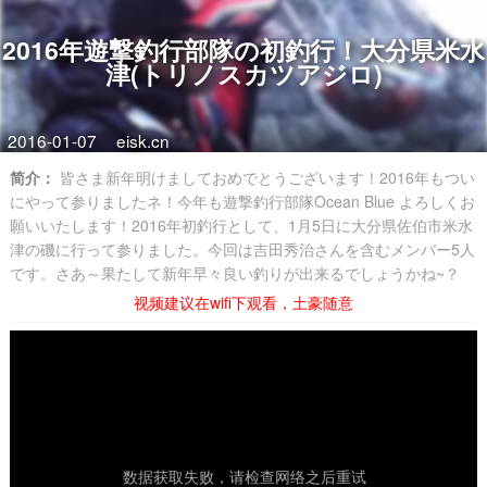
2016年遊撃釣行部隊の初釣行！大分県米水
津(トリノスカツアジロ)
2016-01-07
eisk.cn
简介：
皆さま新年明けましておめでとうございます！2016年もつい
にやって参りましたネ！今年も遊撃釣行部隊Ocean Blue よろしくお
願いいたします！2016年初釣行として、1月5日に大分県佐伯市米水
津の磯に行って参りました。今回­は吉田秀治さんを含むメンバー5人
です。さあ～果たして新年早々良い釣りが出来るでしょうかね~？
视频建议在wifi下观看，土豪随意