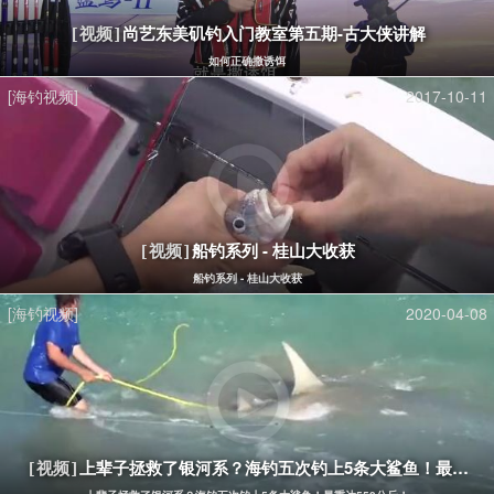
尚艺东美矶钓入门教室第五期-古大侠讲解
[视频]
如何正确撒诱饵
[海钓视频]
2017-10-11
船钓系列 - 桂山大收获
[视频]
船钓系列 - 桂山大收获
[海钓视频]
2020-04-08
上辈子拯救了银河系？海钓五次钓上5条大鲨鱼！最重达5
[视频]