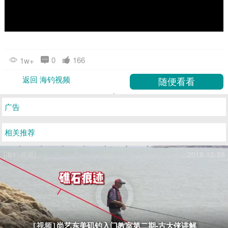
0
166
1w+
返回 海钓视频
广告
相关推荐
[海钓视频]
2018-12-28
尚艺东美矶钓入门教室第二期-古大侠讲解
[视频]