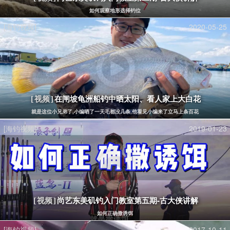
如何观察地形选择钓位
[海钓视频]
2020-05-25
在闸坡龟洲船钓中晒太阳、看人家上大白花
[视频]
就是这位小兄弟了,小编晒了一天毛都没几条,他看见小编来了立马上条百花
[海钓视频]
2019-01-23
尚艺东美矶钓入门教室第五期-古大侠讲解
[视频]
如何正确撒诱饵
[海钓视频]
2017-10-11