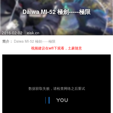
Daiwa MI-52 極劍-----極限
2016-02-02
eisk.cn
简介：
Daiwa MI-52 極劍-----極限
视频建议在wifi下观看，土豪随意