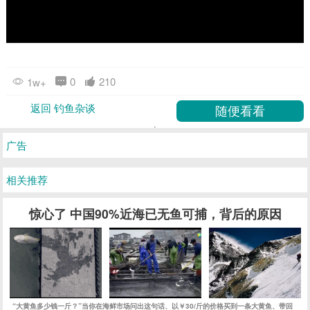
0
210
1w+
返回 钓鱼杂谈
广告
相关推荐
惊心了 中国90%近海已无鱼可捕，背后的原因
“大黄鱼多少钱一斤？”当你在海鲜市场问出这句话、以￥30/斤的价格买到一条大黄鱼、带回