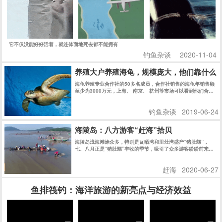
它不仅没能好好活着，就连体面地死去都不能拥有
钓鱼杂谈
2020-11-04
养殖大户养殖海龟，规模庞大，他们靠什么
海龟养殖专业合作社的50多名成员，合作社销售的海龟年销售额
至少为3000万元，上海、 南京、 杭州等市场可以看到他们合作
社的乌龟。
钓鱼杂谈
2019-06-24
海陵岛：八方游客“赶海”拾贝
海陵岛浅海滩涂众多，特别是瓦晒湾和里灶湾盛产“猪肚螺”，
七、八月正是“猪肚螺”丰收的季节，吸引了众多游客纷纷前来赶
海拾贝，尝试当渔民的乐趣。
赶海
2020-06-27
鱼排筏钓：海洋旅游的新亮点与经济效益