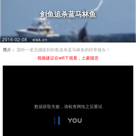
剑鱼追杀蓝马林鱼
2016-02-08
eisk.cn
简介：
国外一老兄捕捉到剑鱼追杀蓝马林鱼的经常镜头！
视频建议在wifi下观看，土豪随意