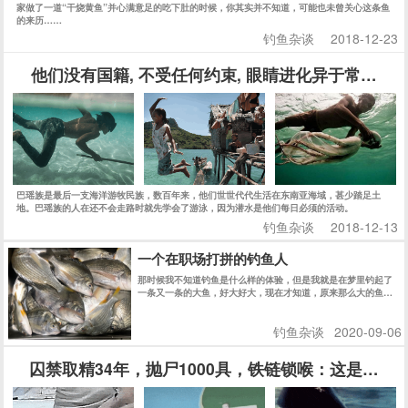
家做了一道“干烧黄鱼”并心满意足的吃下肚的时候，你其实并不知道，可能也未曾关心这条鱼
的来历……
钓鱼杂谈
2018-12-23
他们没有国籍, 不受任何约束, 眼睛进化异于常人, 
巴瑶族是最后一支海洋游牧民族，数百年来，他们世世代代生活在东南亚海域，甚少踏足土
地。巴瑶族的人在还不会走路时就先学会了游泳，因为潜水是他们每日必须的活动。
钓鱼杂谈
2018-12-13
一个在职场打拼的钓鱼人
那时候我不知道钓鱼是什么样的体验，但是我就是在梦里钓起了
一条又一条的大鱼，好大好大，现在才知道，原来那么大的鱼，
大约是十几斤。
钓鱼杂谈
2020-09-06
囚禁取精34年，抛尸1000具，铁链锁喉：这是一场