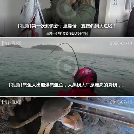
第一次船釣新手運爆發，直接釣到大魚啦！
[视频]
台湾一个叫“老婆”的女钓手节目
[海钓视频]
2020-04-14
钓鱼人出船爆钓鱲鱼，大黑鲷大牛屎漂亮的真鲷，渔获
[视频]
[海钓视频]
2019-07-10