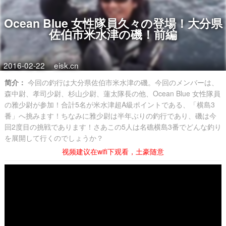
Ocean Blue 女性隊員久々の登場！大分県
佐伯市米水津の磯！前編
2016-02-22
eisk.cn
简介：
今回の釣行は大分県佐伯市米水津の磯。今回のメンバーは、
森中尉、孝司少尉、杉山少尉­、蓮太隊長の他、Ocean Blue 女性隊員
の雅少尉が参加！合計5名が米水津超A級ポイントである、「横島3
番」へ挑み­ます！ちなみに雅少尉は半年ぶりの釣行であり、磯は今
回2度目の挑戦であります！さあこの5人は名礁横島3番でどんな釣り
を展開して行くのでしょうか？
视频建议在wifi下观看，土豪随意