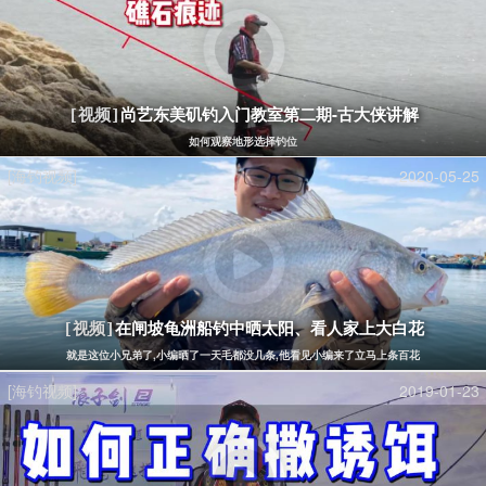
尚艺东美矶钓入门教室第二期-古大侠讲解
[视频]
如何观察地形选择钓位
[海钓视频]
2020-05-25
在闸坡龟洲船钓中晒太阳、看人家上大白花
[视频]
就是这位小兄弟了,小编晒了一天毛都没几条,他看见小编来了立马上条百花
[海钓视频]
2019-01-23