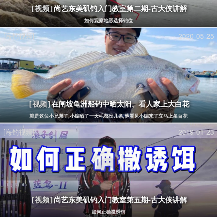
尚艺东美矶钓入门教室第二期-古大侠讲解
[视频]
如何观察地形选择钓位
[海钓视频]
2020-05-25
在闸坡龟洲船钓中晒太阳、看人家上大白花
[视频]
就是这位小兄弟了,小编晒了一天毛都没几条,他看见小编来了立马上条百花
[海钓视频]
2019-01-23
尚艺东美矶钓入门教室第五期-古大侠讲解
[视频]
如何正确撒诱饵