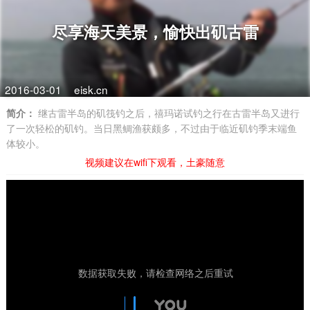
尽享海天美景，愉快出矶古雷
2016-03-01
eisk.cn
简介：
继古雷半岛的矶筏钓之后，禧玛诺试钓之行在古雷半岛又进行
了一次轻松的矶钓。当日黑鲷渔获颇多，不过由于临近矶钓季末端鱼
体较小。
视频建议在wifi下观看，土豪随意